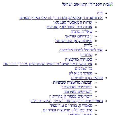
בית
אודות
אודות קואן-אום, מסורת זן קוריאני בארץ ובעולם
אודות זן מאסטר סונג סאן
אודות בית הספר לזן קואן אום
שאלות נפוצות
זן בודהיזם קוריאני
עמותת קואן אום ישראל
גלריה
איך להתחיל לתרגל מדיטציה
מה זה זן
טכניקות מדיטציה
איך עושים מדיטציה? מדיטציה למתחילים, מדריך ברור עם
כל השלבים
מפגשי מבוא לזן
סדנאות זן וריטריטים
קבוצות מדיטציה שבועיות
ריטריטים וסדנאות זן
ריטריטים באירופה
ריטריטים במנזרי זן בקוריאה
מאמרים
סיפורי זן, שיחות דהרמה, מאמרים על זן
מאמרי זן, בודהיזם ומדיטציה
סרטונים על זן מדיטציה ובודהיזם
ספרים מומלצים