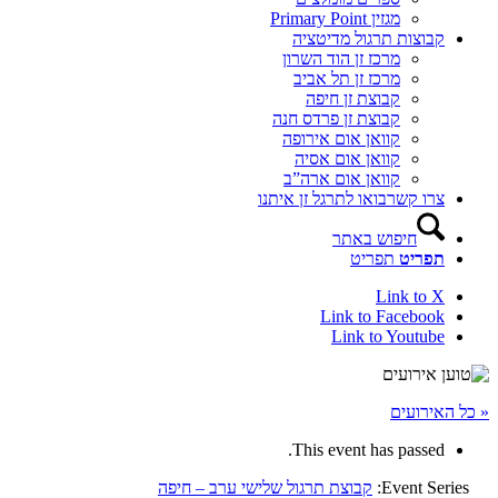
מגזין Primary Point
קבוצות תרגול מדיטציה
מרכז זן הוד השרון
מרכז זן תל אביב
קבוצת זן חיפה
קבוצת זן פרדס חנה
קוואן אום אירופה
קוואן אום אסיה
קוואן אום ארה”ב
צרו קשר
בואו לתרגל זן איתנו
חיפוש באתר
תפריט
תפריט
Link to X
Link to Facebook
Link to Youtube
« כל האירועים
This event has passed.
Event Series:
קבוצת תרגול שלישי ערב – חיפה