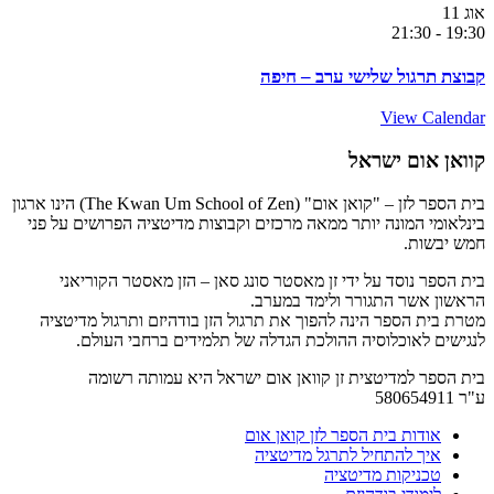
אוג
11
21:30
-
19:30
קבוצת תרגול שלישי ערב – חיפה
View Calendar
קוואן אום ישראל
בית הספר לזן – "קואן אום" (The Kwan Um School of Zen) הינו ארגון
בינלאומי המונה יותר ממאה מרכזים וקבוצות מדיטציה הפרושים על פני
חמש יבשות.
בית הספר נוסד על ידי זן מאסטר סונג סאן – הזן מאסטר הקוריאני
הראשון אשר התגורר ולימד במערב.
מטרת בית הספר הינה להפוך את תרגול הזן בודהיזם ותרגול מדיטציה
לנגישים לאוכלוסיה ההולכת הגדלה של תלמידים ברחבי העולם.
בית הספר למדיטצית זן קוואן אום ישראל היא עמותה רשומה
ע"ר 580654911
אודות בית הספר לזן קואן אום
איך להתחיל לתרגל מדיטציה
טכניקות מדיטציה