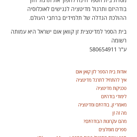
מטרת בית הספר הינה להפוך את תרגול הזן
בודהיזם ותרגול מדיטציה לנגישים לאוכלוסיה
ההולכת הגדלה של תלמידים ברחבי העולם.
בית הספר למדיטצית זן קוואן אום ישראל היא עמותה
רשומה
ע"ר 580654911
אודות בית הספר לזן קואן אום
איך להתחיל לתרגל מדיטציה
טכניקות מדיטציה
לימודי בודהיזם
מאמרי זן, בודהיזם ומדיטציה
מה זה זן
מהם עקרונות הבודהיזם?
ספרים מומלצים