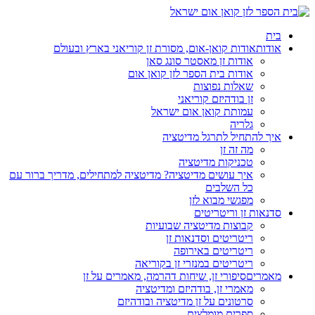
בית
אודות
אודות קואן-אום, מסורת זן קוריאני בארץ ובעולם
אודות זן מאסטר סונג סאן
אודות בית הספר לזן קואן אום
שאלות נפוצות
זן בודהיזם קוריאני
עמותת קואן אום ישראל
גלריה
איך להתחיל לתרגל מדיטציה
מה זה זן
טכניקות מדיטציה
איך עושים מדיטציה? מדיטציה למתחילים, מדריך ברור עם
כל השלבים
מפגשי מבוא לזן
סדנאות זן וריטריטים
קבוצות מדיטציה שבועיות
ריטריטים וסדנאות זן
ריטריטים באירופה
ריטריטים במנזרי זן בקוריאה
מאמרים
סיפורי זן, שיחות דהרמה, מאמרים על זן
מאמרי זן, בודהיזם ומדיטציה
סרטונים על זן מדיטציה ובודהיזם
ספרים מומלצים