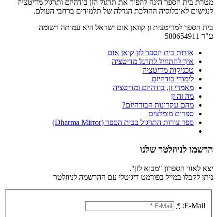
מטרת בית הספר הינה להפוך את תרגול הזן בודהיזם ותרגול מדיטציה
לנגישים לאוכלוסיה ההולכת הגדלה של תלמידים ברחבי העולם.
בית הספר למדיטצית זן קוואן אום ישראל היא עמותה רשומה
ע"ר 580654911
אודות בית הספר לזן קואן אום
איך להתחיל לתרגל מדיטציה
טכניקות מדיטציה
לימודי בודהיזם
מאמרי זן, בודהיזם ומדיטציה
מה זה זן
מהם עקרונות הבודהיזם?
ספרים מומלצים
ספר צורות התרגול בבית הספר (Dharma Mirror)
הרשמו לניוזלטר שלנו
יצא לאור הספרון "מבוא לזן".
ניתן לקבלו במייל בפורמט דיגיטלי עם ההרשמה לניוזלטר
*
E-Mail: