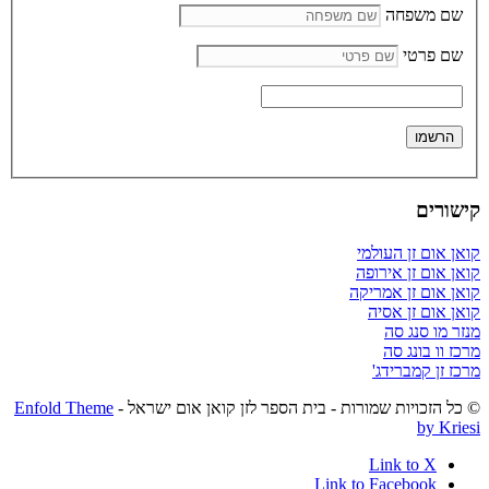
שם משפחה
שם פרטי
קישורים
קואן אום זן העולמי
קואן אום זן אירופה
קואן אום זן אמריקה
קואן אום זן אסיה
מנזר מו סנג סה
מרכז וו בונג סה
מרכז זן קמברידג'
© כל הזכויות שמורות - בית הספר לזן קואן אום ישראל -
Enfold Theme
by Kriesi
Link to X
Link to Facebook