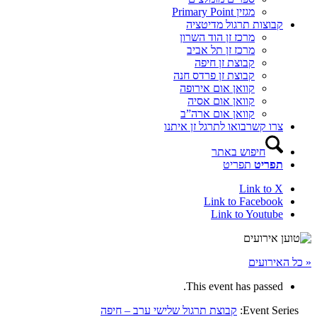
מגזין Primary Point
קבוצות תרגול מדיטציה
מרכז זן הוד השרון
מרכז זן תל אביב
קבוצת זן חיפה
קבוצת זן פרדס חנה
קוואן אום אירופה
קוואן אום אסיה
קוואן אום ארה”ב
צרו קשר
בואו לתרגל זן איתנו
חיפוש באתר
תפריט
תפריט
Link to X
Link to Facebook
Link to Youtube
« כל האירועים
This event has passed.
Event Series:
קבוצת תרגול שלישי ערב – חיפה