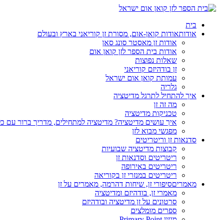
בית
אודות
אודות קואן-אום, מסורת זן קוריאני בארץ ובעולם
אודות זן מאסטר סונג סאן
אודות בית הספר לזן קואן אום
שאלות נפוצות
זן בודהיזם קוריאני
עמותת קואן אום ישראל
גלריה
איך להתחיל לתרגל מדיטציה
מה זה זן
טכניקות מדיטציה
איך עושים מדיטציה? מדיטציה למתחילים, מדריך ברור עם כ
מפגשי מבוא לזן
סדנאות זן וריטריטים
קבוצות מדיטציה שבועיות
ריטריטים וסדנאות זן
ריטריטים באירופה
ריטריטים במנזרי זן בקוריאה
מאמרים
סיפורי זן, שיחות דהרמה, מאמרים על זן
מאמרי זן, בודהיזם ומדיטציה
סרטונים על זן מדיטציה ובודהיזם
ספרים מומלצים
מגזין Primary Point