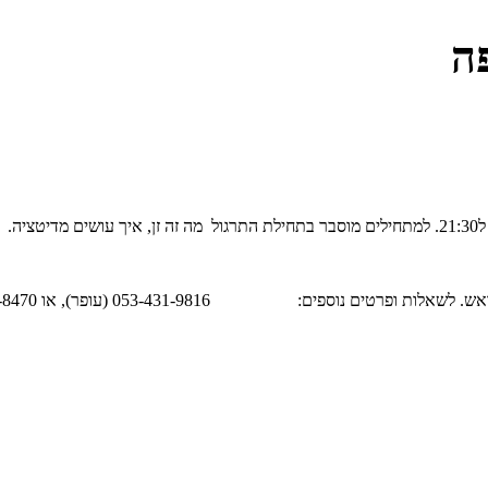
פה
ספים: 053-431-9816 (עופר), או 050-789-8470 (אורי)