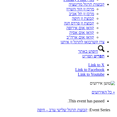
קבוצות תרגול מדיטציה
מרכז זן הוד השרון
מרכז זן תל אביב
קבוצת זן חיפה
קבוצת זן פרדס חנה
קוואן אום אירופה
קוואן אום אסיה
קוואן אום ארה”ב
צרו קשר
בואו לתרגל זן איתנו
חיפוש באתר
תפריט
תפריט
Link to X
Link to Facebook
Link to Youtube
« כל האירועים
This event has passed.
Event Series:
קבוצת תרגול שלישי ערב – חיפה