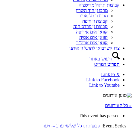
קבוצות תרגול מדיטציה
מרכז זן הוד השרון
מרכז זן תל אביב
קבוצת זן חיפה
קבוצת זן פרדס חנה
קוואן אום אירופה
קוואן אום אסיה
קוואן אום ארה”ב
צרו קשר
בואו לתרגל זן איתנו
חיפוש באתר
תפריט
תפריט
Link to X
Link to Facebook
Link to Youtube
« כל האירועים
This event has passed.
Event Series:
קבוצת תרגול שלישי ערב – חיפה