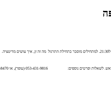
פה
ספים: 053-431-9816 (עופר), או 050-789-8470 (אורי)