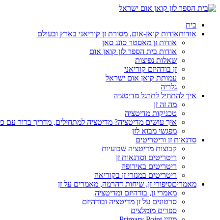
בית
אודות
אודות קואן-אום, מסורת זן קוריאני בארץ ובעולם
אודות זן מאסטר סונג סאן
אודות בית הספר לזן קואן אום
שאלות נפוצות
זן בודהיזם קוריאני
עמותת קואן אום ישראל
גלריה
איך להתחיל לתרגל מדיטציה
מה זה זן
טכניקות מדיטציה
איך עושים מדיטציה? מדיטציה למתחילים, מדריך ברור עם כ
מפגשי מבוא לזן
סדנאות זן וריטריטים
קבוצות מדיטציה שבועיות
ריטריטים וסדנאות זן
ריטריטים באירופה
ריטריטים במנזרי זן בקוריאה
מאמרים
סיפורי זן, שיחות דהרמה, מאמרים על זן
מאמרי זן, בודהיזם ומדיטציה
סרטונים על זן מדיטציה ובודהיזם
ספרים מומלצים
מגזין Primary Point