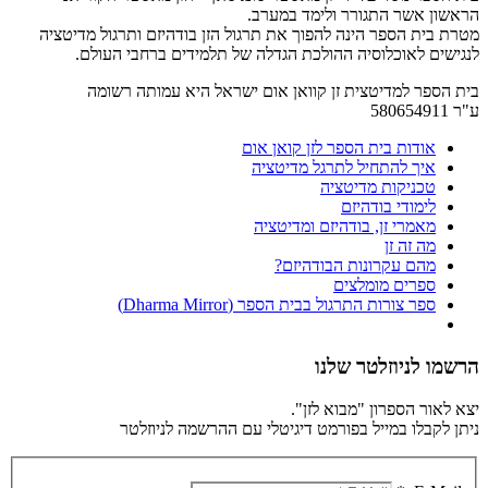
הראשון אשר התגורר ולימד במערב.
מטרת בית הספר הינה להפוך את תרגול הזן בודהיזם ותרגול מדיטציה
לנגישים לאוכלוסיה ההולכת הגדלה של תלמידים ברחבי העולם.
בית הספר למדיטצית זן קוואן אום ישראל היא עמותה רשומה
ע"ר 580654911
אודות בית הספר לזן קואן אום
איך להתחיל לתרגל מדיטציה
טכניקות מדיטציה
לימודי בודהיזם
מאמרי זן, בודהיזם ומדיטציה
מה זה זן
מהם עקרונות הבודהיזם?
ספרים מומלצים
ספר צורות התרגול בבית הספר (Dharma Mirror)
הרשמו לניוזלטר שלנו
יצא לאור הספרון "מבוא לזן".
ניתן לקבלו במייל בפורמט דיגיטלי עם ההרשמה לניוזלטר