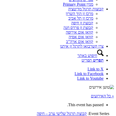
מגזין Primary Point
קבוצות תרגול מדיטציה
מרכז זן הוד השרון
מרכז זן תל אביב
קבוצת זן חיפה
קבוצת זן פרדס חנה
קוואן אום אירופה
קוואן אום אסיה
קוואן אום ארה”ב
צרו קשר
בואו לתרגל זן איתנו
חיפוש באתר
תפריט
תפריט
Link to X
Link to Facebook
Link to Youtube
« כל האירועים
This event has passed.
Event Series:
קבוצת תרגול שלישי ערב – חיפה