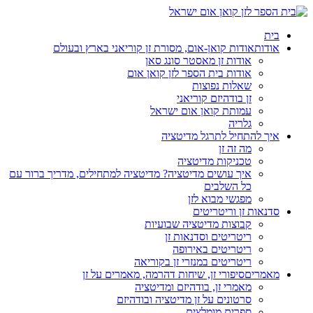
בית
אודות
אודות קואן-אום, מסורת זן קוריאני בארץ ובעולם
אודות זן מאסטר סונג סאן
אודות בית הספר לזן קואן אום
שאלות נפוצות
זן בודהיזם קוריאני
עמותת קואן אום ישראל
גלריה
איך להתחיל לתרגל מדיטציה
מה זה זן
טכניקות מדיטציה
איך עושים מדיטציה? מדיטציה למתחילים, מדריך ברור עם
כל השלבים
מפגשי מבוא לזן
סדנאות זן וריטריטים
קבוצות מדיטציה שבועיות
ריטריטים וסדנאות זן
ריטריטים באירופה
ריטריטים במנזרי זן בקוריאה
מאמרים
סיפורי זן, שיחות דהרמה, מאמרים על זן
מאמרי זן, בודהיזם ומדיטציה
סרטונים על זן מדיטציה ובודהיזם
ספרים מומלצים