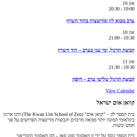
אוג
10
20:30
-
19:00
ערב מבוא לזן ומדיטציה בהוד השרון
אוג
10
21:00
-
19:30
קבוצת תרגול, ימי שני בערב – הוד השרון
אוג
11
21:30
-
19:30
קבוצת תרגול שלישי ערב – חיפה
View Calendar
קוואן אום ישראל
בית הספר לזן – "קואן אום" (The Kwan Um School of Zen) הינו ארגון
בינלאומי המונה יותר ממאה מרכזים וקבוצות מדיטציה הפרושים על פני
חמש יבשות.
בית הספר נוסד על ידי זן מאסטר סונג סאן – הזן מאסטר הקוריאני