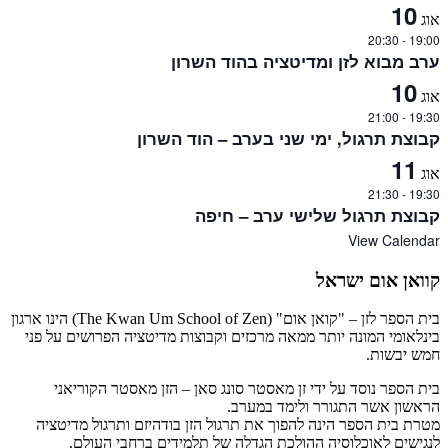
10
אוג
20:30
-
19:00
ערב מבוא לזן ומדיטציה בהוד השרון
10
אוג
21:00
-
19:30
קבוצת תרגול, ימי שני בערב – הוד השרון
11
אוג
21:30
-
19:30
קבוצת תרגול שלישי ערב – חיפה
View Calendar
קוואן אום ישראל
בית הספר לזן – "קואן אום" (The Kwan Um School of Zen) הינו ארגון
בינלאומי המונה יותר ממאה מרכזים וקבוצות מדיטציה הפרושים על פני
חמש יבשות.
בית הספר נוסד על ידי זן מאסטר סונג סאן – הזן מאסטר הקוריאני
הראשון אשר התגורר ולימד במערב.
מטרת בית הספר הינה להפוך את תרגול הזן בודהיזם ותרגול מדיטציה
לנגישים לאוכלוסיה ההולכת הגדלה של תלמידים ברחבי העולם.