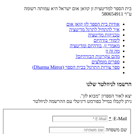
בית הספר למדיטצית זן קוואן אום ישראל היא עמותה רשומה
ע"ר 580654911
אודות בית הספר לזן קואן אום
איך להתחיל לתרגל מדיטציה
טכניקות מדיטציה
לימודי בודהיזם
מאמרי זן, בודהיזם ומדיטציה
מה זה זן
מהם עקרונות הבודהיזם?
ספרים מומלצים
ספר צורות התרגול בבית הספר (Dharma Mirror)
הרשמו לניוזלטר שלנו
יצא לאור הספרון "מבוא לזן".
ניתן לקבלו במייל בפורמט דיגיטלי עם ההרשמה לניוזלטר
*
E-Mail:
שם משפחה