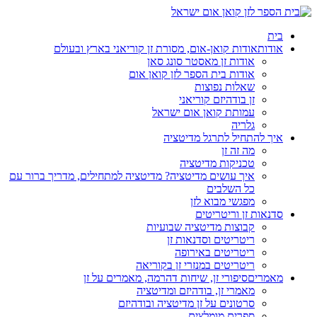
בית
אודות
אודות קואן-אום, מסורת זן קוריאני בארץ ובעולם
אודות זן מאסטר סונג סאן
אודות בית הספר לזן קואן אום
שאלות נפוצות
זן בודהיזם קוריאני
עמותת קואן אום ישראל
גלריה
איך להתחיל לתרגל מדיטציה
מה זה זן
טכניקות מדיטציה
איך עושים מדיטציה? מדיטציה למתחילים, מדריך ברור עם
כל השלבים
מפגשי מבוא לזן
סדנאות זן וריטריטים
קבוצות מדיטציה שבועיות
ריטריטים וסדנאות זן
ריטריטים באירופה
ריטריטים במנזרי זן בקוריאה
מאמרים
סיפורי זן, שיחות דהרמה, מאמרים על זן
מאמרי זן, בודהיזם ומדיטציה
סרטונים על זן מדיטציה ובודהיזם
ספרים מומלצים