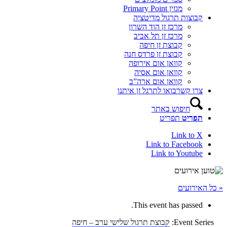
מגזין Primary Point
קבוצות תרגול מדיטציה
מרכז זן הוד השרון
מרכז זן תל אביב
קבוצת זן חיפה
קבוצת זן פרדס חנה
קוואן אום אירופה
קוואן אום אסיה
קוואן אום ארה”ב
צרו קשר
בואו לתרגל זן איתנו
חיפוש באתר
תפריט
תפריט
Link to X
Link to Facebook
Link to Youtube
« כל האירועים
This event has passed.
Event Series:
קבוצת תרגול שלישי ערב – חיפה