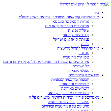
בית
אודות
אודות קואן-אום, מסורת זן קוריאני בארץ ובעולם
אודות זן מאסטר סונג סאן
אודות בית הספר לזן קואן אום
שאלות נפוצות
זן בודהיזם קוריאני
עמותת קואן אום ישראל
גלריה
איך להתחיל לתרגל מדיטציה
מה זה זן
טכניקות מדיטציה
איך עושים מדיטציה? מדיטציה למתחילים, מדריך ברור עם
כל השלבים
מפגשי מבוא לזן
סדנאות זן וריטריטים
קבוצות מדיטציה שבועיות
ריטריטים וסדנאות זן
ריטריטים באירופה
ריטריטים במנזרי זן בקוריאה
מאמרים
סיפורי זן, שיחות דהרמה, מאמרים על זן
מאמרי זן, בודהיזם ומדיטציה
סרטונים על זן מדיטציה ובודהיזם
ספרים מומלצים