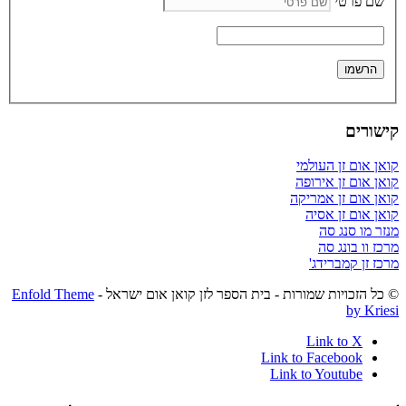
שם פרטי
קישורים
קואן אום זן העולמי
קואן אום זן אירופה
קואן אום זן אמריקה
קואן אום זן אסיה
מנזר מו סנג סה
מרכז וו בונג סה
מרכז זן קמברידג'
© כל הזכויות שמורות - בית הספר לזן קואן אום ישראל -
Enfold Theme
by Kriesi
Link to X
Link to Facebook
Link to Youtube