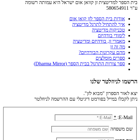
בית הספר למדיטצית זן קוואן אום ישראל היא עמותה רשומה
ע"ר 580654911
אודות בית הספר לזן קואן אום
איך להתחיל לתרגל מדיטציה
טכניקות מדיטציה
לימודי בודהיזם
מאמרי זן, בודהיזם ומדיטציה
מה זה זן
מהם עקרונות הבודהיזם?
ספרים מומלצים
ספר צורות התרגול בבית הספר (Dharma Mirror)
הרשמו לניוזלטר שלנו
יצא לאור הספרון "מבוא לזן".
ניתן לקבלו במייל בפורמט דיגיטלי עם ההרשמה לניוזלטר
*
E-Mail:
שם משפחה