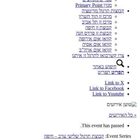
מגזין Primary Point
קבוצות תרגול מדיטציה
מרכז זן הוד השרון
מרכז זן תל אביב
קבוצת זן חיפה
קבוצת זן פרדס חנה
קוואן אום אירופה
קוואן אום אסיה
קוואן אום ארה”ב
צרו קשר
בואו לתרגל זן איתנו
חיפוש באתר
תפריט
תפריט
Link to X
Link to Facebook
Link to Youtube
« כל האירועים
This event has passed.
Event Series:
קבוצת תרגול שלישי ערב – חיפה