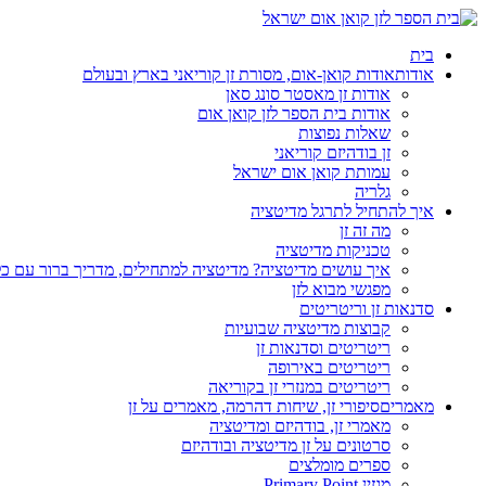
בית
אודות
אודות קואן-אום, מסורת זן קוריאני בארץ ובעולם
אודות זן מאסטר סונג סאן
אודות בית הספר לזן קואן אום
שאלות נפוצות
זן בודהיזם קוריאני
עמותת קואן אום ישראל
גלריה
איך להתחיל לתרגל מדיטציה
מה זה זן
טכניקות מדיטציה
איך עושים מדיטציה? מדיטציה למתחילים, מדריך ברור עם כ
מפגשי מבוא לזן
סדנאות זן וריטריטים
קבוצות מדיטציה שבועיות
ריטריטים וסדנאות זן
ריטריטים באירופה
ריטריטים במנזרי זן בקוריאה
מאמרים
סיפורי זן, שיחות דהרמה, מאמרים על זן
מאמרי זן, בודהיזם ומדיטציה
סרטונים על זן מדיטציה ובודהיזם
ספרים מומלצים
מגזין Primary Point