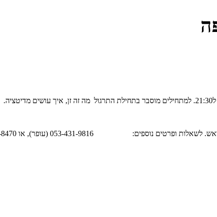
פה
ספים: 053-431-9816 (עופר), או 050-789-8470 (אורי)