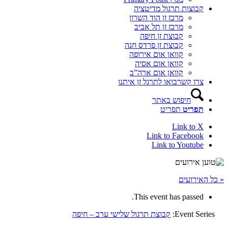
קבוצות תרגול מדיטציה
מרכז זן הוד השרון
מרכז זן תל אביב
קבוצת זן חיפה
קבוצת זן פרדס חנה
קוואן אום אירופה
קוואן אום אסיה
קוואן אום ארה”ב
צרו קשר
בואו לתרגל זן איתנו
חיפוש באתר
תפריט
תפריט
Link to X
Link to Facebook
Link to Youtube
« כל האירועים
This event has passed.
Event Series:
קבוצת תרגול שלישי ערב – חיפה