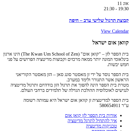
אוג
11
21:30
-
19:30
קבוצת תרגול שלישי ערב – חיפה
View Calendar
קוואן אום ישראל
בית הספר לזן – "קואן אום" (The Kwan Um School of Zen) הינו ארגון
בינלאומי המונה יותר ממאה מרכזים וקבוצות מדיטציה הפרושים על פני
חמש יבשות.
בית הספר נוסד על ידי זן מאסטר סונג סאן – הזן מאסטר הקוריאני
הראשון אשר התגורר ולימד במערב.
מטרת בית הספר הינה להפוך את תרגול הזן בודהיזם ותרגול מדיטציה
לנגישים לאוכלוסיה ההולכת הגדלה של תלמידים ברחבי העולם.
בית הספר למדיטצית זן קוואן אום ישראל היא עמותה רשומה
ע"ר 580654911
אודות בית הספר לזן קואן אום
איך להתחיל לתרגל מדיטציה
טכניקות מדיטציה