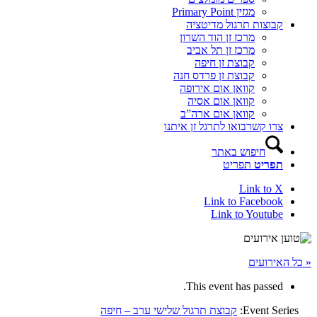
מגזין Primary Point
קבוצות תרגול מדיטציה
מרכז זן הוד השרון
מרכז זן תל אביב
קבוצת זן חיפה
קבוצת זן פרדס חנה
קוואן אום אירופה
קוואן אום אסיה
קוואן אום ארה”ב
צרו קשר
בואו לתרגל זן איתנו
חיפוש באתר
תפריט
תפריט
Link to X
Link to Facebook
Link to Youtube
« כל האירועים
This event has passed.
Event Series:
קבוצת תרגול שלישי ערב – חיפה