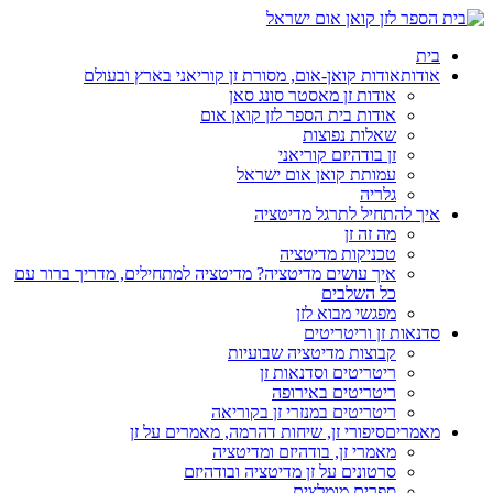
בית
אודות
אודות קואן-אום, מסורת זן קוריאני בארץ ובעולם
אודות זן מאסטר סונג סאן
אודות בית הספר לזן קואן אום
שאלות נפוצות
זן בודהיזם קוריאני
עמותת קואן אום ישראל
גלריה
איך להתחיל לתרגל מדיטציה
מה זה זן
טכניקות מדיטציה
איך עושים מדיטציה? מדיטציה למתחילים, מדריך ברור עם
כל השלבים
מפגשי מבוא לזן
סדנאות זן וריטריטים
קבוצות מדיטציה שבועיות
ריטריטים וסדנאות זן
ריטריטים באירופה
ריטריטים במנזרי זן בקוריאה
מאמרים
סיפורי זן, שיחות דהרמה, מאמרים על זן
מאמרי זן, בודהיזם ומדיטציה
סרטונים על זן מדיטציה ובודהיזם
ספרים מומלצים