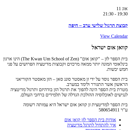
אוג
11
21:30
-
19:30
קבוצת תרגול שלישי ערב – חיפה
View Calendar
קוואן אום ישראל
בית הספר לזן – "קואן אום" (The Kwan Um School of Zen) הינו ארגון
בינלאומי המונה יותר ממאה מרכזים וקבוצות מדיטציה הפרושים על פני
חמש יבשות.
בית הספר נוסד על ידי זן מאסטר סונג סאן – הזן מאסטר הקוריאני
הראשון אשר התגורר ולימד במערב.
מטרת בית הספר הינה להפוך את תרגול הזן בודהיזם ותרגול מדיטציה
לנגישים לאוכלוסיה ההולכת הגדלה של תלמידים ברחבי העולם.
בית הספר למדיטצית זן קוואן אום ישראל היא עמותה רשומה
ע"ר 580654911
אודות בית הספר לזן קואן אום
איך להתחיל לתרגל מדיטציה