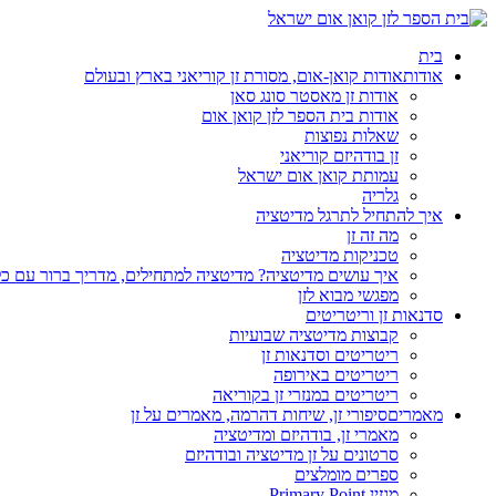
בית
אודות
אודות קואן-אום, מסורת זן קוריאני בארץ ובעולם
אודות זן מאסטר סונג סאן
אודות בית הספר לזן קואן אום
שאלות נפוצות
זן בודהיזם קוריאני
עמותת קואן אום ישראל
גלריה
איך להתחיל לתרגל מדיטציה
מה זה זן
טכניקות מדיטציה
איך עושים מדיטציה? מדיטציה למתחילים, מדריך ברור עם כ
מפגשי מבוא לזן
סדנאות זן וריטריטים
קבוצות מדיטציה שבועיות
ריטריטים וסדנאות זן
ריטריטים באירופה
ריטריטים במנזרי זן בקוריאה
מאמרים
סיפורי זן, שיחות דהרמה, מאמרים על זן
מאמרי זן, בודהיזם ומדיטציה
סרטונים על זן מדיטציה ובודהיזם
ספרים מומלצים
מגזין Primary Point