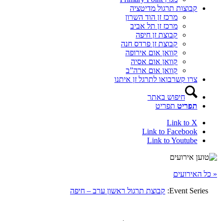
קבוצות תרגול מדיטציה
מרכז זן הוד השרון
מרכז זן תל אביב
קבוצת זן חיפה
קבוצת זן פרדס חנה
קוואן אום אירופה
קוואן אום אסיה
קוואן אום ארה”ב
צרו קשר
בואו לתרגל זן איתנו
חיפוש באתר
תפריט
תפריט
Link to X
Link to Facebook
Link to Youtube
« כל האירועים
Event Series:
קבוצת תרגול ראשון ערב – חיפה