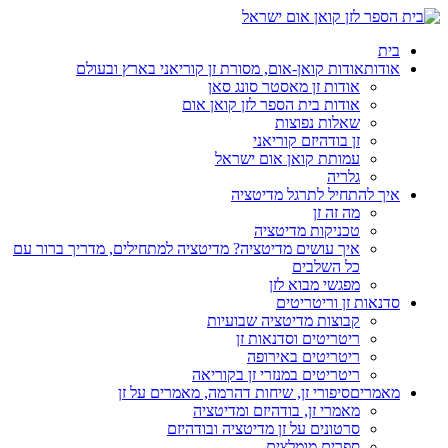
בית
אודות
אודות קואן-אום, מסורת זן קוריאני בארץ ובעולם
אודות זן מאסטר סונג סאן
אודות בית הספר לזן קואן אום
שאלות נפוצות
זן בודהיזם קוריאני
עמותת קואן אום ישראל
גלריה
איך להתחיל לתרגל מדיטציה
מה זה זן
טכניקות מדיטציה
איך עושים מדיטציה? מדיטציה למתחילים, מדריך ברור עם
כל השלבים
מפגשי מבוא לזן
סדנאות זן וריטריטים
קבוצות מדיטציה שבועיות
ריטריטים וסדנאות זן
ריטריטים באירופה
ריטריטים במנזרי זן בקוריאה
מאמרים
סיפורי זן, שיחות דהרמה, מאמרים על זן
מאמרי זן, בודהיזם ומדיטציה
סרטונים על זן מדיטציה ובודהיזם
ספרים מומלצים