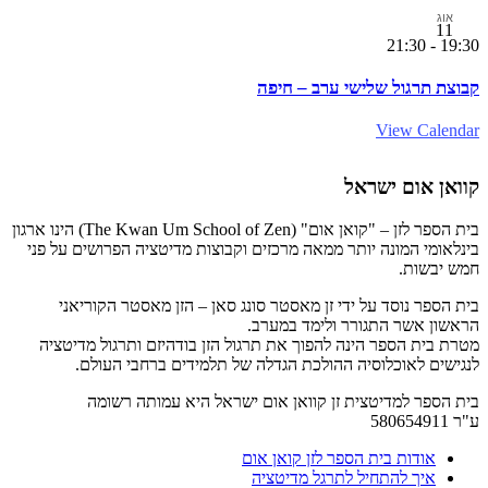
אוג
11
21:30
-
19:30
קבוצת תרגול שלישי ערב – חיפה
View Calendar
קוואן אום ישראל
בית הספר לזן – "קואן אום" (The Kwan Um School of Zen) הינו ארגון
בינלאומי המונה יותר ממאה מרכזים וקבוצות מדיטציה הפרושים על פני
חמש יבשות.
בית הספר נוסד על ידי זן מאסטר סונג סאן – הזן מאסטר הקוריאני
הראשון אשר התגורר ולימד במערב.
מטרת בית הספר הינה להפוך את תרגול הזן בודהיזם ותרגול מדיטציה
לנגישים לאוכלוסיה ההולכת הגדלה של תלמידים ברחבי העולם.
בית הספר למדיטצית זן קוואן אום ישראל היא עמותה רשומה
ע"ר 580654911
אודות בית הספר לזן קואן אום
איך להתחיל לתרגל מדיטציה