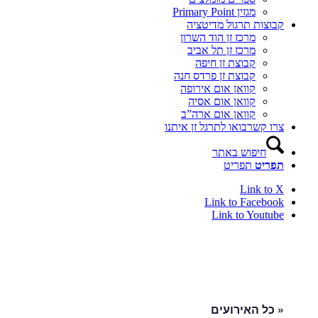
מגזין Primary Point
קבוצות תרגול מדיטציה
מרכז זן הוד השרון
מרכז זן תל אביב
קבוצת זן חיפה
קבוצת זן פרדס חנה
קוואן אום אירופה
קוואן אום אסיה
קוואן אום ארה”ב
צרו קשר
בואו לתרגל זן איתנו
חיפוש באתר
תפריט
תפריט
Link to X
Link to Facebook
Link to Youtube
« כל האירועים