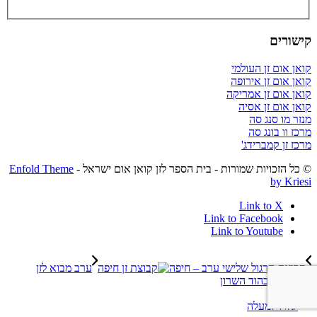
קישורים
קואן אום זן העולמי
קואן אום זן אירופה
קואן אום זן אמריקה
קואן אום זן אסיה
מנזר מו סנג סה
מרכז וו בונג סה
מרכז זן קמברידג'
© כל הזכויות שמורות - בית הספר לזן קואן אום ישראל -
Enfold Theme
by Kriesi
Link to X
Link to Facebook
Link to Youtube
קבוצת תרגול שלישי ערב – חיפה
ערב מבוא לזן
ומדיטציה בהוד השרון
גלול למעלה