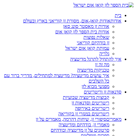
בית
אודות
אודות קואן-אום, מסורת זן קוריאני בארץ ובעולם
אודות זן מאסטר סונג סאן
אודות בית הספר לזן קואן אום
שאלות נפוצות
זן בודהיזם קוריאני
עמותת קואן אום ישראל
גלריה
איך להתחיל לתרגל מדיטציה
מה זה זן
טכניקות מדיטציה
איך עושים מדיטציה? מדיטציה למתחילים, מדריך ברור עם
כל השלבים
מפגשי מבוא לזן
סדנאות זן וריטריטים
קבוצות מדיטציה שבועיות
ריטריטים וסדנאות זן
ריטריטים באירופה
ריטריטים במנזרי זן בקוריאה
מאמרים
סיפורי זן, שיחות דהרמה, מאמרים על זן
מאמרי זן, בודהיזם ומדיטציה
סרטונים על זן מדיטציה ובודהיזם
ספרים מומלצים