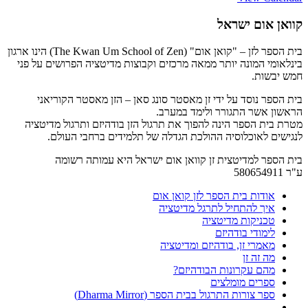
קוואן אום ישראל
בית הספר לזן – "קואן אום" (The Kwan Um School of Zen) הינו ארגון
בינלאומי המונה יותר ממאה מרכזים וקבוצות מדיטציה הפרושים על פני
חמש יבשות.
בית הספר נוסד על ידי זן מאסטר סונג סאן – הזן מאסטר הקוריאני
הראשון אשר התגורר ולימד במערב.
מטרת בית הספר הינה להפוך את תרגול הזן בודהיזם ותרגול מדיטציה
לנגישים לאוכלוסיה ההולכת הגדלה של תלמידים ברחבי העולם.
בית הספר למדיטצית זן קוואן אום ישראל היא עמותה רשומה
ע"ר 580654911
אודות בית הספר לזן קואן אום
איך להתחיל לתרגל מדיטציה
טכניקות מדיטציה
לימודי בודהיזם
מאמרי זן, בודהיזם ומדיטציה
מה זה זן
מהם עקרונות הבודהיזם?
ספרים מומלצים
ספר צורות התרגול בבית הספר (Dharma Mirror)