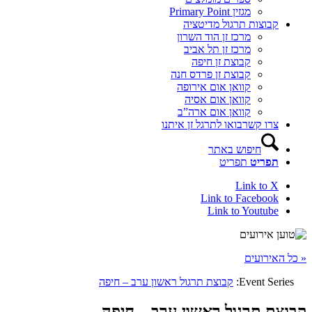
מגזין Primary Point
קבוצות תרגול מדיטציה
מרכז זן הוד השרון
מרכז זן תל אביב
קבוצת זן חיפה
קבוצת זן פרדס חנה
קוואן אום אירופה
קוואן אום אסיה
קוואן אום ארה”ב
צרו קשר
בואו לתרגל זן איתנו
חיפוש באתר
תפריט
תפריט
Link to X
Link to Facebook
Link to Youtube
« כל האירועים
Event Series:
קבוצת תרגול ראשון ערב – חיפה
קבוצת תרגול ראשון ערב – חיפה