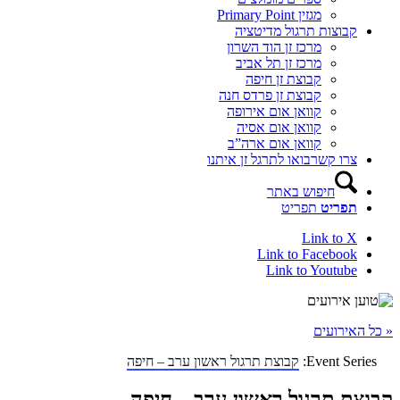
מגזין Primary Point
קבוצות תרגול מדיטציה
מרכז זן הוד השרון
מרכז זן תל אביב
קבוצת זן חיפה
קבוצת זן פרדס חנה
קוואן אום אירופה
קוואן אום אסיה
קוואן אום ארה”ב
צרו קשר
בואו לתרגל זן איתנו
חיפוש באתר
תפריט
תפריט
Link to X
Link to Facebook
Link to Youtube
« כל האירועים
Event Series:
קבוצת תרגול ראשון ערב – חיפה
קבוצת תרגול ראשון ערב – חיפה