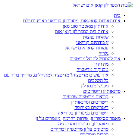
בית
אודות
אודות קואן-אום, מסורת זן קוריאני בארץ ובעולם
אודות זן מאסטר סונג סאן
אודות בית הספר לזן קואן אום
שאלות נפוצות
זן בודהיזם קוריאני
עמותת קואן אום ישראל
גלריה
איך להתחיל לתרגל מדיטציה
מה זה זן
טכניקות מדיטציה
איך עושים מדיטציה? מדיטציה למתחילים, מדריך ברור עם
כל השלבים
מפגשי מבוא לזן
סדנאות זן וריטריטים
קבוצות מדיטציה שבועיות
ריטריטים וסדנאות זן
ריטריטים באירופה
ריטריטים במנזרי זן בקוריאה
מאמרים
סיפורי זן, שיחות דהרמה, מאמרים על זן
מאמרי זן, בודהיזם ומדיטציה
סרטונים על זן מדיטציה ובודהיזם
ספרים מומלצים