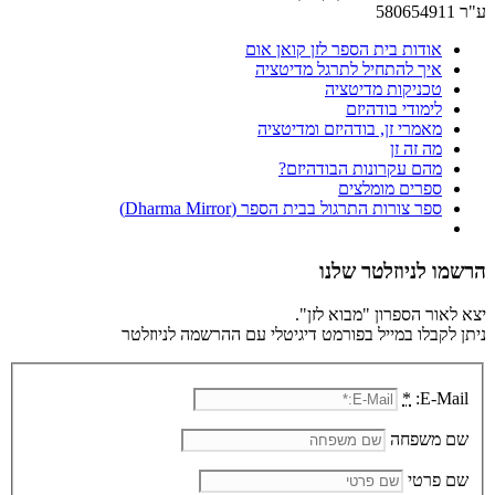
ע"ר 580654911
אודות בית הספר לזן קואן אום
איך להתחיל לתרגל מדיטציה
טכניקות מדיטציה
לימודי בודהיזם
מאמרי זן, בודהיזם ומדיטציה
מה זה זן
מהם עקרונות הבודהיזם?
ספרים מומלצים
ספר צורות התרגול בבית הספר (Dharma Mirror)
הרשמו לניוזלטר שלנו
יצא לאור הספרון "מבוא לזן".
ניתן לקבלו במייל בפורמט דיגיטלי עם ההרשמה לניוזלטר
*
E-Mail:
שם משפחה
שם פרטי