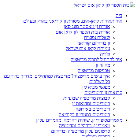
בית
אודות
אודות קואן-אום, מסורת זן קוריאני בארץ ובעולם
אודות זן מאסטר סונג סאן
אודות בית הספר לזן קואן אום
שאלות נפוצות
זן בודהיזם קוריאני
עמותת קואן אום ישראל
גלריה
איך להתחיל לתרגל מדיטציה
מה זה זן
טכניקות מדיטציה
איך עושים מדיטציה? מדיטציה למתחילים, מדריך ברור עם
כל השלבים
מפגשי מבוא לזן
סדנאות זן וריטריטים
קבוצות מדיטציה שבועיות
ריטריטים וסדנאות זן
ריטריטים באירופה
ריטריטים במנזרי זן בקוריאה
מאמרים
סיפורי זן, שיחות דהרמה, מאמרים על זן
מאמרי זן, בודהיזם ומדיטציה
סרטונים על זן מדיטציה ובודהיזם
ספרים מומלצים