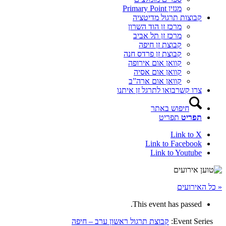
מגזין Primary Point
קבוצות תרגול מדיטציה
מרכז זן הוד השרון
מרכז זן תל אביב
קבוצת זן חיפה
קבוצת זן פרדס חנה
קוואן אום אירופה
קוואן אום אסיה
קוואן אום ארה”ב
צרו קשר
בואו לתרגל זן איתנו
חיפוש באתר
תפריט
תפריט
Link to X
Link to Facebook
Link to Youtube
« כל האירועים
This event has passed.
Event Series:
קבוצת תרגול ראשון ערב – חיפה