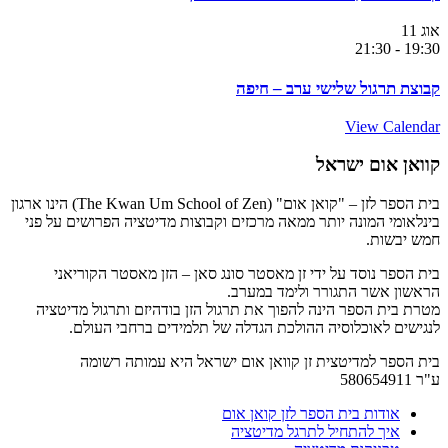
אוג
11
21:30
-
19:30
קבוצת תרגול שלישי ערב – חיפה
View Calendar
קוואן אום ישראל
בית הספר לזן – "קואן אום" (The Kwan Um School of Zen) הינו ארגון
בינלאומי המונה יותר ממאה מרכזים וקבוצות מדיטציה הפרושים על פני
חמש יבשות.
בית הספר נוסד על ידי זן מאסטר סונג סאן – הזן מאסטר הקוריאני
הראשון אשר התגורר ולימד במערב.
מטרת בית הספר הינה להפוך את תרגול הזן בודהיזם ותרגול מדיטציה
לנגישים לאוכלוסיה ההולכת הגדלה של תלמידים ברחבי העולם.
בית הספר למדיטצית זן קוואן אום ישראל היא עמותה רשומה
ע"ר 580654911
אודות בית הספר לזן קואן אום
איך להתחיל לתרגל מדיטציה