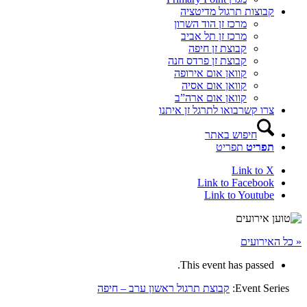
קבוצות תרגול מדיטציה
מרכז זן הוד השרון
מרכז זן תל אביב
קבוצת זן חיפה
קבוצת זן פרדס חנה
קוואן אום אירופה
קוואן אום אסיה
קוואן אום ארה”ב
צרו קשר
בואו לתרגל זן איתנו
חיפוש באתר
תפריט
תפריט
Link to X
Link to Facebook
Link to Youtube
« כל האירועים
This event has passed.
Event Series:
קבוצת תרגול ראשון ערב – חיפה