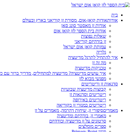
בית
אודות
אודות קואן-אום, מסורת זן קוריאני בארץ ובעולם
אודות זן מאסטר סונג סאן
אודות בית הספר לזן קואן אום
שאלות נפוצות
זן בודהיזם קוריאני
עמותת קואן אום ישראל
גלריה
איך להתחיל לתרגל מדיטציה
מה זה זן
טכניקות מדיטציה
איך עושים מדיטציה? מדיטציה למתחילים, מדריך ברור עם כ
מפגשי מבוא לזן
סדנאות זן וריטריטים
קבוצות מדיטציה שבועיות
ריטריטים וסדנאות זן
ריטריטים באירופה
ריטריטים במנזרי זן בקוריאה
מאמרים
סיפורי זן, שיחות דהרמה, מאמרים על זן
מאמרי זן, בודהיזם ומדיטציה
סרטונים על זן מדיטציה ובודהיזם
ספרים מומלצים
מגזין Primary Point