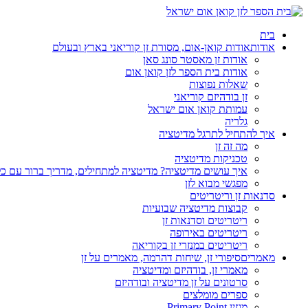
בית
אודות
אודות קואן-אום, מסורת זן קוריאני בארץ ובעולם
אודות זן מאסטר סונג סאן
אודות בית הספר לזן קואן אום
שאלות נפוצות
זן בודהיזם קוריאני
עמותת קואן אום ישראל
גלריה
איך להתחיל לתרגל מדיטציה
מה זה זן
טכניקות מדיטציה
איך עושים מדיטציה? מדיטציה למתחילים, מדריך ברור עם כ
מפגשי מבוא לזן
סדנאות זן וריטריטים
קבוצות מדיטציה שבועיות
ריטריטים וסדנאות זן
ריטריטים באירופה
ריטריטים במנזרי זן בקוריאה
מאמרים
סיפורי זן, שיחות דהרמה, מאמרים על זן
מאמרי זן, בודהיזם ומדיטציה
סרטונים על זן מדיטציה ובודהיזם
ספרים מומלצים
מגזין Primary Point