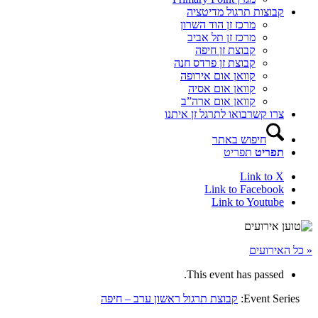
קבוצות תרגול מדיטציה
מרכז זן הוד השרון
מרכז זן תל אביב
קבוצת זן חיפה
קבוצת זן פרדס חנה
קוואן אום אירופה
קוואן אום אסיה
קוואן אום ארה”ב
צרו קשר
בואו לתרגל זן איתנו
חיפוש באתר
תפריט
תפריט
Link to X
Link to Facebook
Link to Youtube
« כל האירועים
This event has passed.
Event Series:
קבוצת תרגול ראשון ערב – חיפה