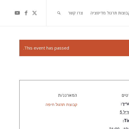
בוצות תרגול מדיטציה
צרו קשר
This event has passed.
טים
המארגנ/ת
יך:
קבוצת תרגול חיפה
יל 5
Ti
19:30 -