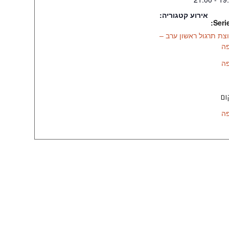
אירוע קטגוריה:
Serie
צת תרגול ראשון ערב –
ה
ה
ם
ה