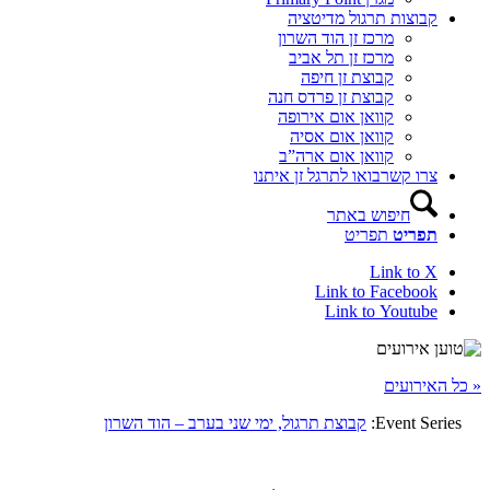
קבוצות תרגול מדיטציה
מרכז זן הוד השרון
מרכז זן תל אביב
קבוצת זן חיפה
קבוצת זן פרדס חנה
קוואן אום אירופה
קוואן אום אסיה
קוואן אום ארה”ב
צרו קשר
בואו לתרגל זן איתנו
חיפוש באתר
תפריט
תפריט
Link to X
Link to Facebook
Link to Youtube
« כל האירועים
Event Series:
קבוצת תרגול, ימי שני בערב – הוד השרון