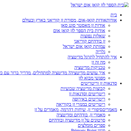
בית
אודות
אודות קואן-אום, מסורת זן קוריאני בארץ ובעולם
אודות זן מאסטר סונג סאן
אודות בית הספר לזן קואן אום
שאלות נפוצות
זן בודהיזם קוריאני
עמותת קואן אום ישראל
גלריה
איך להתחיל לתרגל מדיטציה
מה זה זן
טכניקות מדיטציה
איך עושים מדיטציה? מדיטציה למתחילים, מדריך ברור עם כ
מפגשי מבוא לזן
סדנאות זן וריטריטים
קבוצות מדיטציה שבועיות
ריטריטים וסדנאות זן
ריטריטים באירופה
ריטריטים במנזרי זן בקוריאה
מאמרים
סיפורי זן, שיחות דהרמה, מאמרים על זן
מאמרי זן, בודהיזם ומדיטציה
סרטונים על זן מדיטציה ובודהיזם
ספרים מומלצים
מגזין Primary Point