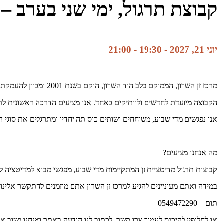
קבוצת תרגול, ימי שני בערב – 
יוני 21, 2027 - 19:30
-
21:00
מרכז זן השרון, הממוקם בלב הוד השרון, הוקם בשנת 2001 ומכוון להעמקת תרגול הזן והמדיטציה בחיי היום יום.
הקבוצה מיועדת לחדשים ולוותיקים כאחד. אנו מציעים הדרכה ראשונית לתר
אנו נפגשים מדי שבוע, משוחחים ושותים כוס תה יחדיו ומתרגלים את סוגי ה
מה אנחנו מציעים?
קבוצות תרגול מדיטציית זן המתקיימות מדי שבוע, מפגשי מבוא למדיטציה ל
במידה ואתם מעוניינים להגיע למרכז זן השרון אתם מוזמנים להתקשר אלינו 
תום – 0549472290
או לחלופין להיכנס לעמוד צרו קשר, לכתוב לנו הודעה באתר ואנחנו נשוב 