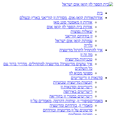
בית
אודות
אודות קואן-אום, מסורת זן קוריאני בארץ ובעולם
אודות זן מאסטר סונג סאן
אודות בית הספר לזן קואן אום
שאלות נפוצות
זן בודהיזם קוריאני
עמותת קואן אום ישראל
גלריה
איך להתחיל לתרגל מדיטציה
מה זה זן
טכניקות מדיטציה
איך עושים מדיטציה? מדיטציה למתחילים, מדריך ברור עם
כל השלבים
מפגשי מבוא לזן
סדנאות זן וריטריטים
קבוצות מדיטציה שבועיות
ריטריטים וסדנאות זן
ריטריטים באירופה
ריטריטים במנזרי זן בקוריאה
מאמרים
סיפורי זן, שיחות דהרמה, מאמרים על זן
מאמרי זן, בודהיזם ומדיטציה
סרטונים על זן מדיטציה ובודהיזם
ספרים מומלצים