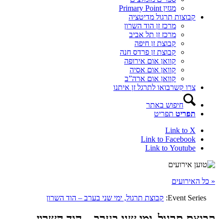
מגזין Primary Point
קבוצות תרגול מדיטציה
מרכז זן הוד השרון
מרכז זן תל אביב
קבוצת זן חיפה
קבוצת זן פרדס חנה
קוואן אום אירופה
קוואן אום אסיה
קוואן אום ארה”ב
צרו קשר
בואו לתרגל זן איתנו
חיפוש באתר
תפריט
תפריט
Link to X
Link to Facebook
Link to Youtube
« כל האירועים
Event Series:
קבוצת תרגול, ימי שני בערב – הוד השרון
קבוצת תרגול, ימי שני בערב – הוד השרון