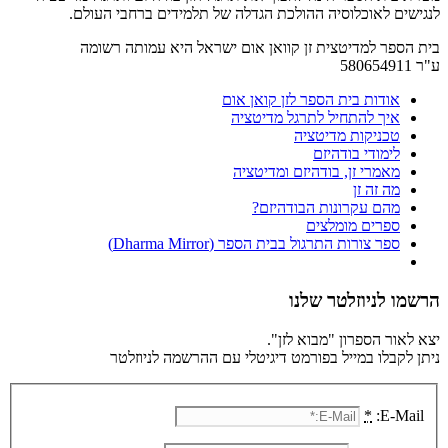
לנגישים לאוכלוסיה ההולכת הגדלה של תלמידים ברחבי העולם.
בית הספר למדיטצית זן קוואן אום ישראל היא עמותה רשומה
ע"ר 580654911
אודות בית הספר לזן קואן אום
איך להתחיל לתרגל מדיטציה
טכניקות מדיטציה
לימודי בודהיזם
מאמרי זן, בודהיזם ומדיטציה
מה זה זן
מהם עקרונות הבודהיזם?
ספרים מומלצים
ספר צורות התרגול בבית הספר (Dharma Mirror)
הרשמו לניוזלטר שלנו
יצא לאור הספרון "מבוא לזן".
ניתן לקבלו במייל בפורמט דיגיטלי עם ההרשמה לניוזלטר
*
E-Mail: