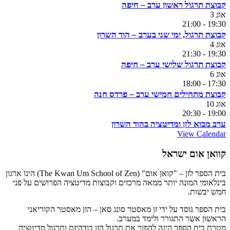
קבוצת תרגול ראשון ערב – חיפה
אוג
3
21:00
-
19:30
קבוצת תרגול, ימי שני בערב – הוד השרון
אוג
4
21:30
-
19:30
קבוצת תרגול שלישי ערב – חיפה
אוג
6
18:00
-
17:30
קבוצת מתחילים חמישי ערב – פרדס חנה
אוג
10
20:30
-
19:00
ערב מבוא לזן ומדיטציה בהוד השרון
View Calendar
קוואן אום ישראל
בית הספר לזן – "קואן אום" (The Kwan Um School of Zen) הינו ארגון
בינלאומי המונה יותר ממאה מרכזים וקבוצות מדיטציה הפרושים על פני
חמש יבשות.
בית הספר נוסד על ידי זן מאסטר סונג סאן – הזן מאסטר הקוריאני
הראשון אשר התגורר ולימד במערב.
מטרת בית הספר הינה להפוך את תרגול הזן בודהיזם ותרגול מדיטציה