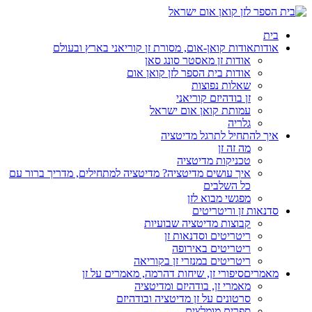
בית
אודות
אודות קואן-אום, מסורת זן קוריאני בארץ ובעולם
אודות זן מאסטר סונג סאן
אודות בית הספר לזן קואן אום
שאלות נפוצות
זן בודהיזם קוריאני
עמותת קואן אום ישראל
גלריה
איך להתחיל לתרגל מדיטציה
מה זה זן
טכניקות מדיטציה
איך עושים מדיטציה? מדיטציה למתחילים, מדריך ברור עם
כל השלבים
מפגשי מבוא לזן
סדנאות זן וריטריטים
קבוצות מדיטציה שבועיות
ריטריטים וסדנאות זן
ריטריטים באירופה
ריטריטים במנזרי זן בקוריאה
מאמרים
סיפורי זן, שיחות דהרמה, מאמרים על זן
מאמרי זן, בודהיזם ומדיטציה
סרטונים על זן מדיטציה ובודהיזם
ספרים מומלצים