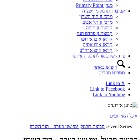
מגזין Primary Point
קבוצות תרגול מדיטציה
מרכז זן הוד השרון
מרכז זן תל אביב
קבוצת זן חיפה
קבוצת זן פרדס חנה
קוואן אום אירופה
קוואן אום אסיה
קוואן אום ארה”ב
צרו קשר
בואו לתרגל זן איתנו
חיפוש באתר
תפריט
תפריט
Link to X
Link to Facebook
Link to Youtube
« כל האירועים
Event Series:
קבוצת תרגול, ימי שני בערב – הוד השרון
קבוצת תרגול, ימי שני בערב – הוד השרון