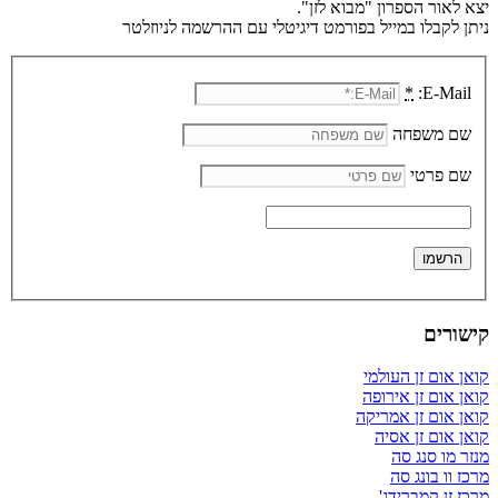
יצא לאור הספרון "מבוא לזן".
ניתן לקבלו במייל בפורמט דיגיטלי עם ההרשמה לניוזלטר
*
E-Mail:
שם משפחה
שם פרטי
קישורים
קואן אום זן העולמי
קואן אום זן אירופה
קואן אום זן אמריקה
קואן אום זן אסיה
מנזר מו סנג סה
מרכז וו בונג סה
מרכז זן קמברידג'