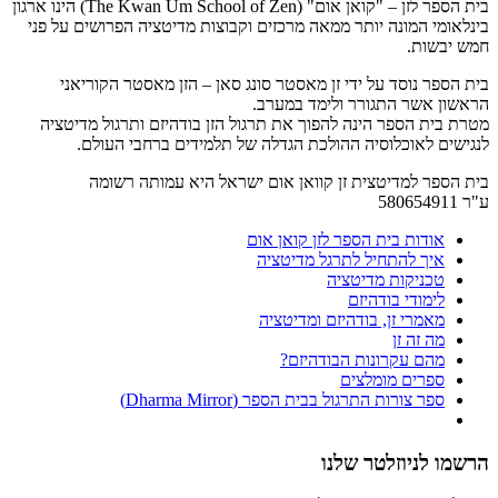
בית הספר לזן – "קואן אום" (The Kwan Um School of Zen) הינו ארגון
בינלאומי המונה יותר ממאה מרכזים וקבוצות מדיטציה הפרושים על פני
חמש יבשות.
בית הספר נוסד על ידי זן מאסטר סונג סאן – הזן מאסטר הקוריאני
הראשון אשר התגורר ולימד במערב.
מטרת בית הספר הינה להפוך את תרגול הזן בודהיזם ותרגול מדיטציה
לנגישים לאוכלוסיה ההולכת הגדלה של תלמידים ברחבי העולם.
בית הספר למדיטצית זן קוואן אום ישראל היא עמותה רשומה
ע"ר 580654911
אודות בית הספר לזן קואן אום
איך להתחיל לתרגל מדיטציה
טכניקות מדיטציה
לימודי בודהיזם
מאמרי זן, בודהיזם ומדיטציה
מה זה זן
מהם עקרונות הבודהיזם?
ספרים מומלצים
ספר צורות התרגול בבית הספר (Dharma Mirror)
הרשמו לניוזלטר שלנו