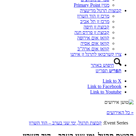
מגזין Primary Point
קבוצות תרגול מדיטציה
מרכז זן הוד השרון
מרכז זן תל אביב
קבוצת זן חיפה
קבוצת זן פרדס חנה
קוואן אום אירופה
קוואן אום אסיה
קוואן אום ארה”ב
צרו קשר
בואו לתרגל זן איתנו
חיפוש באתר
תפריט
תפריט
Link to X
Link to Facebook
Link to Youtube
« כל האירועים
Event Series:
קבוצת תרגול, ימי שני בערב – הוד השרון
קבוצת תרגול, ימי שני בערב – הוד השרון