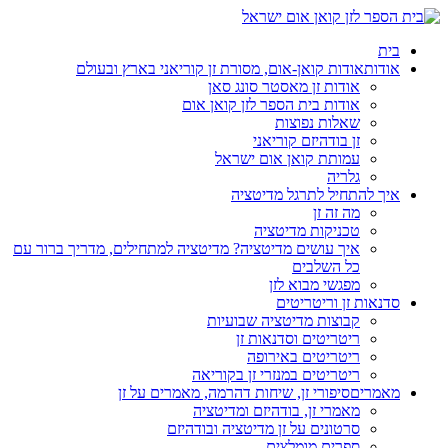
בית
אודות
אודות קואן-אום, מסורת זן קוריאני בארץ ובעולם
אודות זן מאסטר סונג סאן
אודות בית הספר לזן קואן אום
שאלות נפוצות
זן בודהיזם קוריאני
עמותת קואן אום ישראל
גלריה
איך להתחיל לתרגל מדיטציה
מה זה זן
טכניקות מדיטציה
איך עושים מדיטציה? מדיטציה למתחילים, מדריך ברור עם
כל השלבים
מפגשי מבוא לזן
סדנאות זן וריטריטים
קבוצות מדיטציה שבועיות
ריטריטים וסדנאות זן
ריטריטים באירופה
ריטריטים במנזרי זן בקוריאה
מאמרים
סיפורי זן, שיחות דהרמה, מאמרים על זן
מאמרי זן, בודהיזם ומדיטציה
סרטונים על זן מדיטציה ובודהיזם
ספרים מומלצים