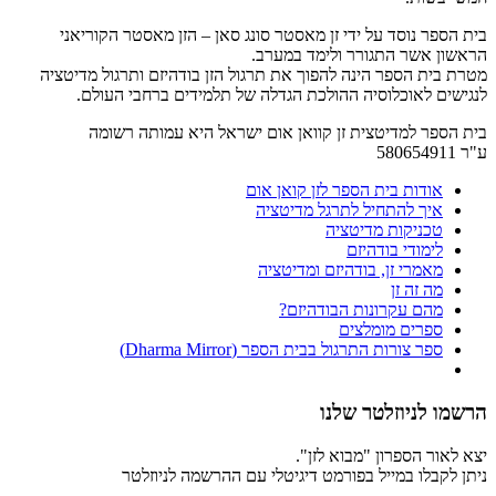
בית הספר נוסד על ידי זן מאסטר סונג סאן – הזן מאסטר הקוריאני
הראשון אשר התגורר ולימד במערב.
מטרת בית הספר הינה להפוך את תרגול הזן בודהיזם ותרגול מדיטציה
לנגישים לאוכלוסיה ההולכת הגדלה של תלמידים ברחבי העולם.
בית הספר למדיטצית זן קוואן אום ישראל היא עמותה רשומה
ע"ר 580654911
אודות בית הספר לזן קואן אום
איך להתחיל לתרגל מדיטציה
טכניקות מדיטציה
לימודי בודהיזם
מאמרי זן, בודהיזם ומדיטציה
מה זה זן
מהם עקרונות הבודהיזם?
ספרים מומלצים
ספר צורות התרגול בבית הספר (Dharma Mirror)
הרשמו לניוזלטר שלנו
יצא לאור הספרון "מבוא לזן".
ניתן לקבלו במייל בפורמט דיגיטלי עם ההרשמה לניוזלטר