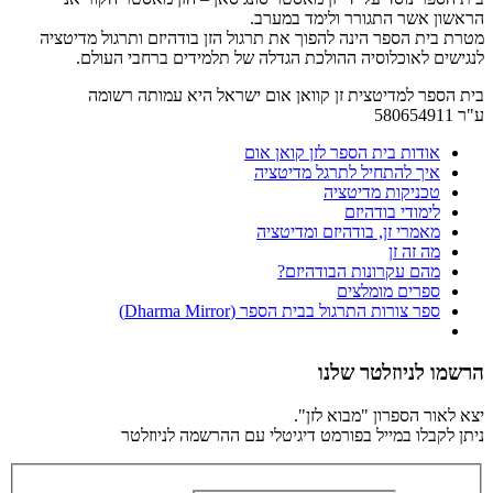
הראשון אשר התגורר ולימד במערב.
מטרת בית הספר הינה להפוך את תרגול הזן בודהיזם ותרגול מדיטציה
לנגישים לאוכלוסיה ההולכת הגדלה של תלמידים ברחבי העולם.
בית הספר למדיטצית זן קוואן אום ישראל היא עמותה רשומה
ע"ר 580654911
אודות בית הספר לזן קואן אום
איך להתחיל לתרגל מדיטציה
טכניקות מדיטציה
לימודי בודהיזם
מאמרי זן, בודהיזם ומדיטציה
מה זה זן
מהם עקרונות הבודהיזם?
ספרים מומלצים
ספר צורות התרגול בבית הספר (Dharma Mirror)
הרשמו לניוזלטר שלנו
יצא לאור הספרון "מבוא לזן".
ניתן לקבלו במייל בפורמט דיגיטלי עם ההרשמה לניוזלטר