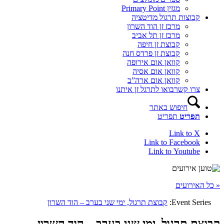
מגזין Primary Point
קבוצות תרגול מדיטציה
מרכז זן הוד השרון
מרכז זן תל אביב
קבוצת זן חיפה
קבוצת זן פרדס חנה
קוואן אום אירופה
קוואן אום אסיה
קוואן אום ארה”ב
צרו קשר
בואו לתרגל זן איתנו
חיפוש באתר
תפריט
תפריט
Link to X
Link to Facebook
Link to Youtube
« כל האירועים
Event Series:
קבוצת תרגול, ימי שני בערב – הוד השרון
קבוצת תרגול, ימי שני בערב – הוד השרון