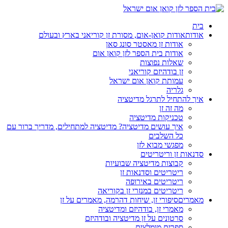
בית
אודות
אודות קואן-אום, מסורת זן קוריאני בארץ ובעולם
אודות זן מאסטר סונג סאן
אודות בית הספר לזן קואן אום
שאלות נפוצות
זן בודהיזם קוריאני
עמותת קואן אום ישראל
גלריה
איך להתחיל לתרגל מדיטציה
מה זה זן
טכניקות מדיטציה
איך עושים מדיטציה? מדיטציה למתחילים, מדריך ברור עם
כל השלבים
מפגשי מבוא לזן
סדנאות זן וריטריטים
קבוצות מדיטציה שבועיות
ריטריטים וסדנאות זן
ריטריטים באירופה
ריטריטים במנזרי זן בקוריאה
מאמרים
סיפורי זן, שיחות דהרמה, מאמרים על זן
מאמרי זן, בודהיזם ומדיטציה
סרטונים על זן מדיטציה ובודהיזם
ספרים מומלצים