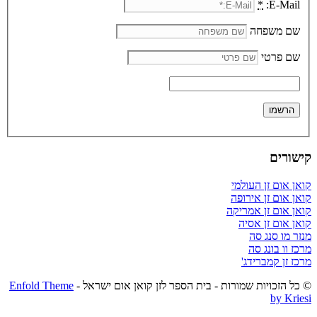
*
E-Mail:
שם משפחה
שם פרטי
קישורים
קואן אום זן העולמי
קואן אום זן אירופה
קואן אום זן אמריקה
קואן אום זן אסיה
מנזר מו סנג סה
מרכז וו בונג סה
מרכז זן קמברידג'
© כל הזכויות שמורות - בית הספר לזן קואן אום ישראל -
Enfold Theme
by Kriesi