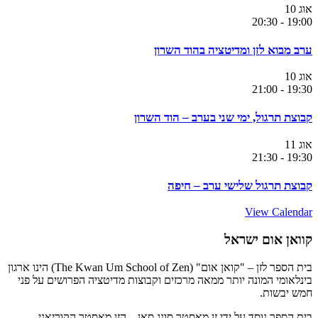
אוג
10
20:30
-
19:00
ערב מבוא לזן ומדיטציה בהוד השרון
אוג
10
21:00
-
19:30
קבוצת תרגול, ימי שני בערב – הוד השרון
אוג
11
21:30
-
19:30
קבוצת תרגול שלישי ערב – חיפה
View Calendar
קוואן אום ישראל
בית הספר לזן – "קואן אום" (The Kwan Um School of Zen) הינו ארגון
בינלאומי המונה יותר ממאה מרכזים וקבוצות מדיטציה הפרושים על פני
חמש יבשות.
בית הספר נוסד על ידי זן מאסטר סונג סאן – הזן מאסטר הקוריאני