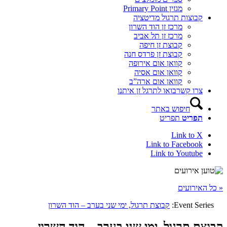
מגזין Primary Point
קבוצות תרגול מדיטציה
מרכז זן הוד השרון
מרכז זן תל אביב
קבוצת זן חיפה
קבוצת זן פרדס חנה
קוואן אום אירופה
קוואן אום אסיה
קוואן אום ארה”ב
צרו קשר
בואו לתרגל זן איתנו
חיפוש באתר
תפריט
תפריט
Link to X
Link to Facebook
Link to Youtube
« כל האירועים
Event Series:
קבוצת תרגול, ימי שני בערב – הוד השרון
קבוצת תרגול, ימי שני בערב – הוד השרון