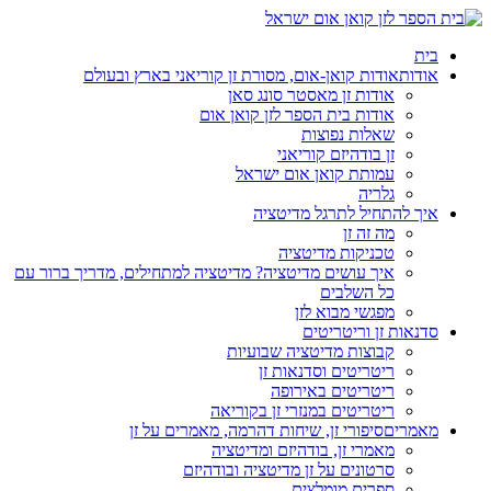
בית
אודות
אודות קואן-אום, מסורת זן קוריאני בארץ ובעולם
אודות זן מאסטר סונג סאן
אודות בית הספר לזן קואן אום
שאלות נפוצות
זן בודהיזם קוריאני
עמותת קואן אום ישראל
גלריה
איך להתחיל לתרגל מדיטציה
מה זה זן
טכניקות מדיטציה
איך עושים מדיטציה? מדיטציה למתחילים, מדריך ברור עם
כל השלבים
מפגשי מבוא לזן
סדנאות זן וריטריטים
קבוצות מדיטציה שבועיות
ריטריטים וסדנאות זן
ריטריטים באירופה
ריטריטים במנזרי זן בקוריאה
מאמרים
סיפורי זן, שיחות דהרמה, מאמרים על זן
מאמרי זן, בודהיזם ומדיטציה
סרטונים על זן מדיטציה ובודהיזם
ספרים מומלצים