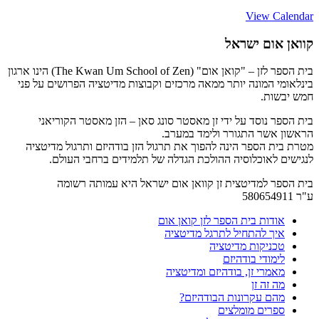
View Calendar
קוואן אום ישראל
בית הספר לזן – "קואן אום" (The Kwan Um School of Zen) הינו ארגון
בינלאומי המונה יותר ממאה מרכזים וקבוצות מדיטציה הפרושים על פני
חמש יבשות.
בית הספר נוסד על ידי זן מאסטר סונג סאן – הזן מאסטר הקוריאני
הראשון אשר התגורר ולימד במערב.
מטרת בית הספר הינה להפוך את תרגול הזן בודהיזם ותרגול מדיטציה
לנגישים לאוכלוסיה ההולכת הגדלה של תלמידים ברחבי העולם.
בית הספר למדיטצית זן קוואן אום ישראל היא עמותה רשומה
ע"ר 580654911
אודות בית הספר לזן קואן אום
איך להתחיל לתרגל מדיטציה
טכניקות מדיטציה
לימודי בודהיזם
מאמרי זן, בודהיזם ומדיטציה
מה זה זן
מהם עקרונות הבודהיזם?
ספרים מומלצים