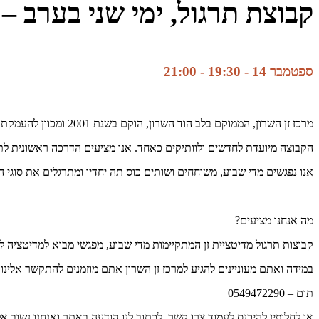
קבוצת תרגול, ימי שני בערב – 
ספטמבר 14 - 19:30
-
21:00
מרכז זן השרון, הממוקם בלב הוד השרון, הוקם בשנת 2001 ומכוון להעמקת תרגול הזן והמדיטציה בחיי היום יום.
הקבוצה מיועדת לחדשים ולוותיקים כאחד. אנו מציעים הדרכה ראשונית לתר
אנו נפגשים מדי שבוע, משוחחים ושותים כוס תה יחדיו ומתרגלים את סוגי ה
מה אנחנו מציעים?
קבוצות תרגול מדיטציית זן המתקיימות מדי שבוע, מפגשי מבוא למדיטציה ל
במידה ואתם מעוניינים להגיע למרכז זן השרון אתם מוזמנים להתקשר אלינו 
תום – 0549472290
או לחלופין להיכנס לעמוד צרו קשר, לכתוב לנו הודעה באתר ואנחנו נשוב 