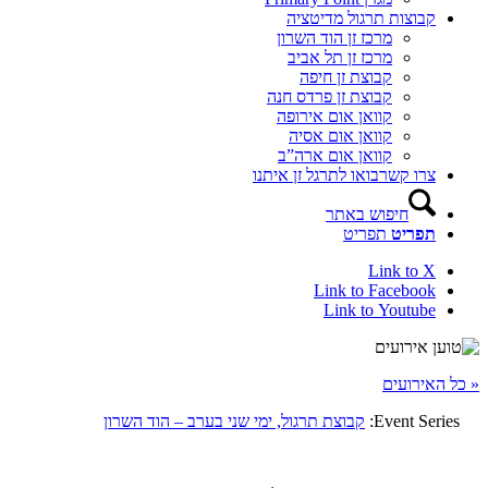
קבוצות תרגול מדיטציה
מרכז זן הוד השרון
מרכז זן תל אביב
קבוצת זן חיפה
קבוצת זן פרדס חנה
קוואן אום אירופה
קוואן אום אסיה
קוואן אום ארה”ב
צרו קשר
בואו לתרגל זן איתנו
חיפוש באתר
תפריט
תפריט
Link to X
Link to Facebook
Link to Youtube
« כל האירועים
Event Series:
קבוצת תרגול, ימי שני בערב – הוד השרון