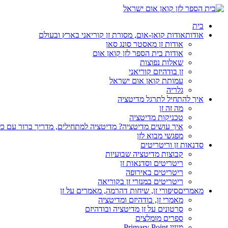
בית
אודות
אודות קואן-אום, מסורת זן קוריאני בארץ ובעולם
אודות זן מאסטר סונג סאן
אודות בית הספר לזן קואן אום
שאלות נפוצות
זן בודהיזם קוריאני
עמותת קואן אום ישראל
גלריה
איך להתחיל לתרגל מדיטציה
מה זה זן
טכניקות מדיטציה
איך עושים מדיטציה? מדיטציה למתחילים, מדריך ברור עם כ
מפגשי מבוא לזן
סדנאות זן וריטריטים
קבוצות מדיטציה שבועיות
ריטריטים וסדנאות זן
ריטריטים באירופה
ריטריטים במנזרי זן בקוריאה
מאמרים
סיפורי זן, שיחות דהרמה, מאמרים על זן
מאמרי זן, בודהיזם ומדיטציה
סרטונים על זן מדיטציה ובודהיזם
ספרים מומלצים
מגזין Primary Point