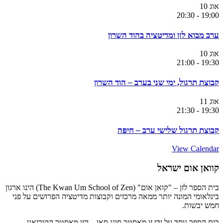
אוג
10
20:30
-
19:00
ערב מבוא לזן ומדיטציה בהוד השרון
אוג
10
21:00
-
19:30
קבוצת תרגול, ימי שני בערב – הוד השרון
אוג
11
21:30
-
19:30
קבוצת תרגול שלישי ערב – חיפה
View Calendar
קוואן אום ישראל
בית הספר לזן – "קואן אום" (The Kwan Um School of Zen) הינו ארגון
בינלאומי המונה יותר ממאה מרכזים וקבוצות מדיטציה הפרושים על פני
חמש יבשות.
בית הספר נוסד על ידי זן מאסטר סונג סאן – הזן מאסטר הקוריאני