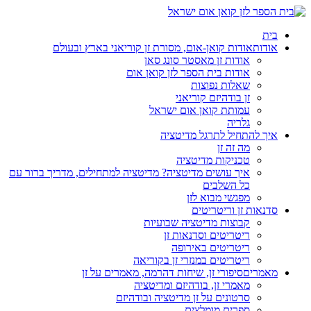
בית
אודות
אודות קואן-אום, מסורת זן קוריאני בארץ ובעולם
אודות זן מאסטר סונג סאן
אודות בית הספר לזן קואן אום
שאלות נפוצות
זן בודהיזם קוריאני
עמותת קואן אום ישראל
גלריה
איך להתחיל לתרגל מדיטציה
מה זה זן
טכניקות מדיטציה
איך עושים מדיטציה? מדיטציה למתחילים, מדריך ברור עם
כל השלבים
מפגשי מבוא לזן
סדנאות זן וריטריטים
קבוצות מדיטציה שבועיות
ריטריטים וסדנאות זן
ריטריטים באירופה
ריטריטים במנזרי זן בקוריאה
מאמרים
סיפורי זן, שיחות דהרמה, מאמרים על זן
מאמרי זן, בודהיזם ומדיטציה
סרטונים על זן מדיטציה ובודהיזם
ספרים מומלצים