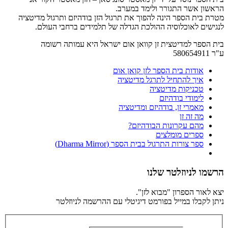
הראשון אשר התגורר ולימד במערב.
מטרת בית הספר הינה להפוך את תרגול הזן בודהיזם ותרגול מדיטציה
לנגישים לאוכלוסיה ההולכת הגדלה של תלמידים ברחבי העולם.
בית הספר למדיטצית זן קוואן אום ישראל היא עמותה רשומה
ע"ר 580654911
אודות בית הספר לזן קואן אום
איך להתחיל לתרגל מדיטציה
טכניקות מדיטציה
לימודי בודהיזם
מאמרי זן, בודהיזם ומדיטציה
מה זה זן
מהם עקרונות הבודהיזם?
ספרים מומלצים
ספר צורות התרגול בבית הספר (Dharma Mirror)
הרשמו לניוזלטר שלנו
יצא לאור הספרון "מבוא לזן".
ניתן לקבלו במייל בפורמט דיגיטלי עם ההרשמה לניוזלטר