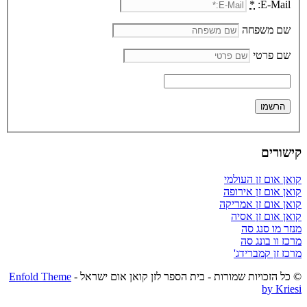
*
E-Mail:
שם משפחה
שם פרטי
קישורים
קואן אום זן העולמי
קואן אום זן אירופה
קואן אום זן אמריקה
קואן אום זן אסיה
מנזר מו סנג סה
מרכז וו בונג סה
מרכז זן קמברידג'
© כל הזכויות שמורות - בית הספר לזן קואן אום ישראל -
Enfold Theme
by Kriesi