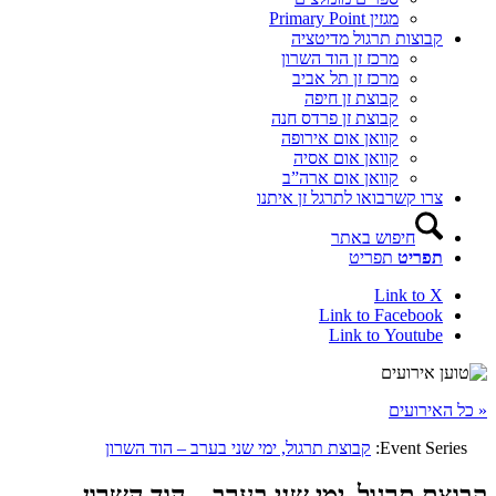
מגזין Primary Point
קבוצות תרגול מדיטציה
מרכז זן הוד השרון
מרכז זן תל אביב
קבוצת זן חיפה
קבוצת זן פרדס חנה
קוואן אום אירופה
קוואן אום אסיה
קוואן אום ארה”ב
צרו קשר
בואו לתרגל זן איתנו
חיפוש באתר
תפריט
תפריט
Link to X
Link to Facebook
Link to Youtube
« כל האירועים
Event Series:
קבוצת תרגול, ימי שני בערב – הוד השרון
קבוצת תרגול, ימי שני בערב – הוד השרון