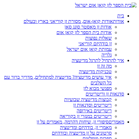
בית
אודות
אודות קואן-אום, מסורת זן קוריאני בארץ ובעולם
אודות זן מאסטר סונג סאן
אודות בית הספר לזן קואן אום
שאלות נפוצות
זן בודהיזם קוריאני
עמותת קואן אום ישראל
גלריה
איך להתחיל לתרגל מדיטציה
מה זה זן
טכניקות מדיטציה
איך עושים מדיטציה? מדיטציה למתחילים, מדריך ברור עם
כל השלבים
מפגשי מבוא לזן
סדנאות זן וריטריטים
קבוצות מדיטציה שבועיות
ריטריטים וסדנאות זן
ריטריטים באירופה
ריטריטים במנזרי זן בקוריאה
מאמרים
סיפורי זן, שיחות דהרמה, מאמרים על זן
מאמרי זן, בודהיזם ומדיטציה
סרטונים על זן מדיטציה ובודהיזם
ספרים מומלצים