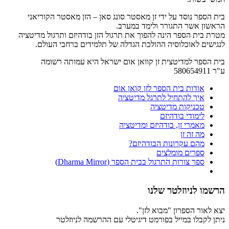
בית הספר נוסד על ידי זן מאסטר סונג סאן – הזן מאסטר הקוריאני
הראשון אשר התגורר ולימד במערב.
מטרת בית הספר הינה להפוך את תרגול הזן בודהיזם ותרגול מדיטציה
לנגישים לאוכלוסיה ההולכת הגדלה של תלמידים ברחבי העולם.
בית הספר למדיטצית זן קוואן אום ישראל היא עמותה רשומה
ע"ר 580654911
אודות בית הספר לזן קואן אום
איך להתחיל לתרגל מדיטציה
טכניקות מדיטציה
לימודי בודהיזם
מאמרי זן, בודהיזם ומדיטציה
מה זה זן
מהם עקרונות הבודהיזם?
ספרים מומלצים
ספר צורות התרגול בבית הספר (Dharma Mirror)
הרשמו לניוזלטר שלנו
יצא לאור הספרון "מבוא לזן".
ניתן לקבלו במייל בפורמט דיגיטלי עם ההרשמה לניוזלטר