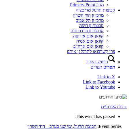
מגזין Primary Point
קבוצות תרגול מדיטציה
מרכז זן הוד השרון
מרכז זן תל אביב
קבוצת זן חיפה
קבוצת זן פרדס חנה
קוואן אום אירופה
קוואן אום אסיה
קוואן אום ארה”ב
צרו קשר
בואו לתרגל זן איתנו
חיפוש באתר
תפריט
תפריט
Link to X
Link to Facebook
Link to Youtube
« כל האירועים
This event has passed.
Event Series:
קבוצת תרגול, ימי שני בערב – הוד השרון