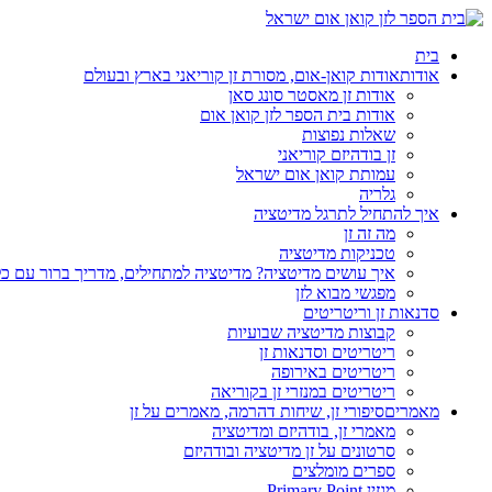
בית
אודות
אודות קואן-אום, מסורת זן קוריאני בארץ ובעולם
אודות זן מאסטר סונג סאן
אודות בית הספר לזן קואן אום
שאלות נפוצות
זן בודהיזם קוריאני
עמותת קואן אום ישראל
גלריה
איך להתחיל לתרגל מדיטציה
מה זה זן
טכניקות מדיטציה
איך עושים מדיטציה? מדיטציה למתחילים, מדריך ברור עם כ
מפגשי מבוא לזן
סדנאות זן וריטריטים
קבוצות מדיטציה שבועיות
ריטריטים וסדנאות זן
ריטריטים באירופה
ריטריטים במנזרי זן בקוריאה
מאמרים
סיפורי זן, שיחות דהרמה, מאמרים על זן
מאמרי זן, בודהיזם ומדיטציה
סרטונים על זן מדיטציה ובודהיזם
ספרים מומלצים
מגזין Primary Point