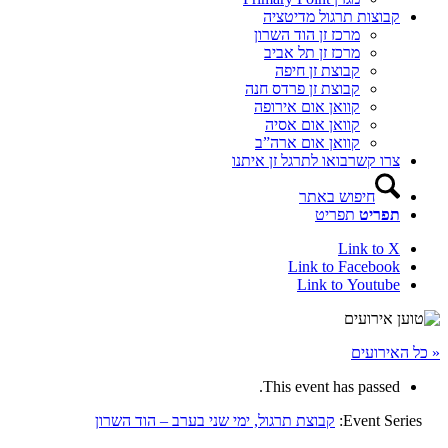
קבוצות תרגול מדיטציה
מרכז זן הוד השרון
מרכז זן תל אביב
קבוצת זן חיפה
קבוצת זן פרדס חנה
קוואן אום אירופה
קוואן אום אסיה
קוואן אום ארה”ב
צרו קשר
בואו לתרגל זן איתנו
חיפוש באתר
תפריט
תפריט
Link to X
Link to Facebook
Link to Youtube
« כל האירועים
This event has passed.
Event Series:
קבוצת תרגול, ימי שני בערב – הוד השרון