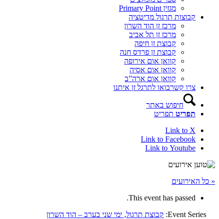
מגזין Primary Point
קבוצות תרגול מדיטציה
מרכז זן הוד השרון
מרכז זן תל אביב
קבוצת זן חיפה
קבוצת זן פרדס חנה
קוואן אום אירופה
קוואן אום אסיה
קוואן אום ארה”ב
צרו קשר
בואו לתרגל זן איתנו
חיפוש באתר
תפריט
תפריט
Link to X
Link to Facebook
Link to Youtube
« כל האירועים
This event has passed.
Event Series:
קבוצת תרגול, ימי שני בערב – הוד השרון