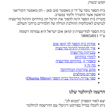
חמש יבשות.
בית הספר נוסד על ידי זן מאסטר סונג סאן – הזן מאסטר הקוריאני
הראשון אשר התגורר ולימד במערב.
מטרת בית הספר הינה להפוך את תרגול הזן בודהיזם ותרגול מדיטציה
לנגישים לאוכלוסיה ההולכת הגדלה של תלמידים ברחבי העולם.
בית הספר למדיטצית זן קוואן אום ישראל היא עמותה רשומה
ע"ר 580654911
אודות בית הספר לזן קואן אום
איך להתחיל לתרגל מדיטציה
טכניקות מדיטציה
לימודי בודהיזם
מאמרי זן, בודהיזם ומדיטציה
מה זה זן
מהם עקרונות הבודהיזם?
ספרים מומלצים
ספר צורות התרגול בבית הספר (Dharma Mirror)
הרשמו לניוזלטר שלנו
יצא לאור הספרון "מבוא לזן".
ניתן לקבלו במייל בפורמט דיגיטלי עם ההרשמה לניוזלטר