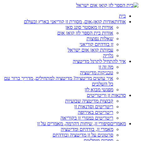
בית
אודות
אודות קואן-אום, מסורת זן קוריאני בארץ ובעולם
אודות זן מאסטר סונג סאן
אודות בית הספר לזן קואן אום
שאלות נפוצות
זן בודהיזם קוריאני
עמותת קואן אום ישראל
גלריה
איך להתחיל לתרגל מדיטציה
מה זה זן
טכניקות מדיטציה
איך עושים מדיטציה? מדיטציה למתחילים, מדריך ברור עם
כל השלבים
מפגשי מבוא לזן
סדנאות זן וריטריטים
קבוצות מדיטציה שבועיות
ריטריטים וסדנאות זן
ריטריטים באירופה
ריטריטים במנזרי זן בקוריאה
מאמרים
סיפורי זן, שיחות דהרמה, מאמרים על זן
מאמרי זן, בודהיזם ומדיטציה
סרטונים על זן מדיטציה ובודהיזם
ספרים מומלצים