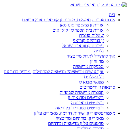
בית
אודות
אודות קואן-אום, מסורת זן קוריאני בארץ ובעולם
אודות זן מאסטר סונג סאן
אודות בית הספר לזן קואן אום
שאלות נפוצות
זן בודהיזם קוריאני
עמותת קואן אום ישראל
גלריה
איך להתחיל לתרגל מדיטציה
מה זה זן
טכניקות מדיטציה
איך עושים מדיטציה? מדיטציה למתחילים, מדריך ברור עם
כל השלבים
מפגשי מבוא לזן
סדנאות זן וריטריטים
קבוצות מדיטציה שבועיות
ריטריטים וסדנאות זן
ריטריטים באירופה
ריטריטים במנזרי זן בקוריאה
מאמרים
סיפורי זן, שיחות דהרמה, מאמרים על זן
מאמרי זן, בודהיזם ומדיטציה
סרטונים על זן מדיטציה ובודהיזם
ספרים מומלצים