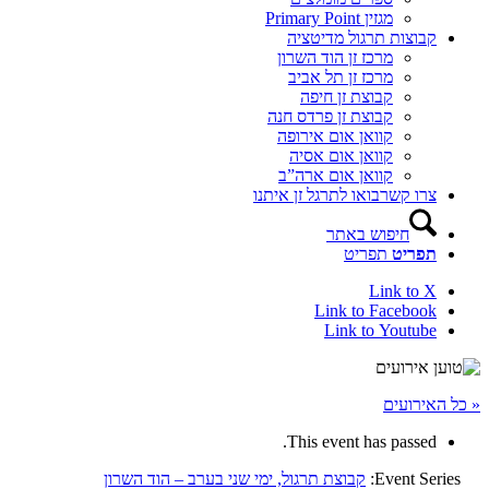
מגזין Primary Point
קבוצות תרגול מדיטציה
מרכז זן הוד השרון
מרכז זן תל אביב
קבוצת זן חיפה
קבוצת זן פרדס חנה
קוואן אום אירופה
קוואן אום אסיה
קוואן אום ארה”ב
צרו קשר
בואו לתרגל זן איתנו
חיפוש באתר
תפריט
תפריט
Link to X
Link to Facebook
Link to Youtube
« כל האירועים
This event has passed.
Event Series:
קבוצת תרגול, ימי שני בערב – הוד השרון