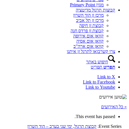
מגזין Primary Point
קבוצות תרגול מדיטציה
מרכז זן הוד השרון
מרכז זן תל אביב
קבוצת זן חיפה
קבוצת זן פרדס חנה
קוואן אום אירופה
קוואן אום אסיה
קוואן אום ארה”ב
צרו קשר
בואו לתרגל זן איתנו
חיפוש באתר
תפריט
תפריט
Link to X
Link to Facebook
Link to Youtube
« כל האירועים
This event has passed.
Event Series:
קבוצת תרגול, ימי שני בערב – הוד השרון