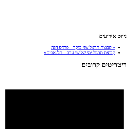
ניווט אירועים
«
קבוצת תרגול שני בוקר – פרדס חנה
קבוצת תרגול ימי שלישי ערב – תל-אביב
»
ריטריטים קרובים