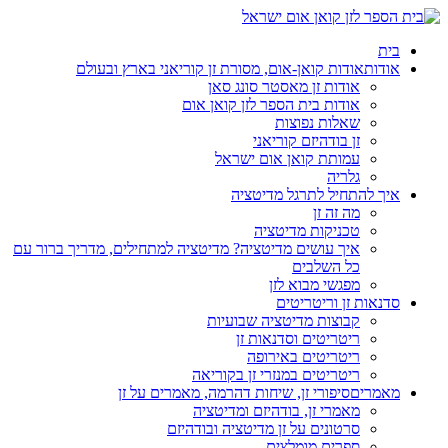
בית
אודות
אודות קואן-אום, מסורת זן קוריאני בארץ ובעולם
אודות זן מאסטר סונג סאן
אודות בית הספר לזן קואן אום
שאלות נפוצות
זן בודהיזם קוריאני
עמותת קואן אום ישראל
גלריה
איך להתחיל לתרגל מדיטציה
מה זה זן
טכניקות מדיטציה
איך עושים מדיטציה? מדיטציה למתחילים, מדריך ברור עם
כל השלבים
מפגשי מבוא לזן
סדנאות זן וריטריטים
קבוצות מדיטציה שבועיות
ריטריטים וסדנאות זן
ריטריטים באירופה
ריטריטים במנזרי זן בקוריאה
מאמרים
סיפורי זן, שיחות דהרמה, מאמרים על זן
מאמרי זן, בודהיזם ומדיטציה
סרטונים על זן מדיטציה ובודהיזם
ספרים מומלצים