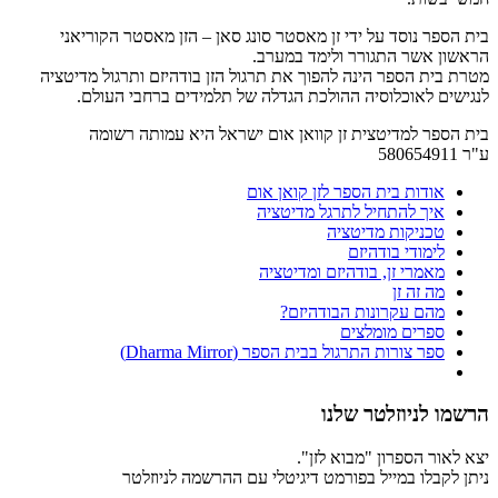
בית הספר נוסד על ידי זן מאסטר סונג סאן – הזן מאסטר הקוריאני
הראשון אשר התגורר ולימד במערב.
מטרת בית הספר הינה להפוך את תרגול הזן בודהיזם ותרגול מדיטציה
לנגישים לאוכלוסיה ההולכת הגדלה של תלמידים ברחבי העולם.
בית הספר למדיטצית זן קוואן אום ישראל היא עמותה רשומה
ע"ר 580654911
אודות בית הספר לזן קואן אום
איך להתחיל לתרגל מדיטציה
טכניקות מדיטציה
לימודי בודהיזם
מאמרי זן, בודהיזם ומדיטציה
מה זה זן
מהם עקרונות הבודהיזם?
ספרים מומלצים
ספר צורות התרגול בבית הספר (Dharma Mirror)
הרשמו לניוזלטר שלנו
יצא לאור הספרון "מבוא לזן".
ניתן לקבלו במייל בפורמט דיגיטלי עם ההרשמה לניוזלטר