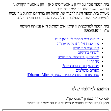
בית הספר נוסד על ידי זן מאסטר סונג סאן – הזן מאסטר הקוריאני
הראשון אשר התגורר ולימד במערב.
מטרת בית הספר הינה להפוך את תרגול הזן בודהיזם ותרגול מדיטציה
לנגישים לאוכלוסיה ההולכת הגדלה של תלמידים ברחבי העולם.
בית הספר למדיטצית זן קוואן אום ישראל היא עמותה רשומה
ע"ר 580654911
אודות בית הספר לזן קואן אום
איך להתחיל לתרגל מדיטציה
טכניקות מדיטציה
לימודי בודהיזם
מאמרי זן, בודהיזם ומדיטציה
מה זה זן
מהם עקרונות הבודהיזם?
ספרים מומלצים
ספר צורות התרגול בבית הספר (Dharma Mirror)
הרשמו לניוזלטר שלנו
יצא לאור הספרון "מבוא לזן".
ניתן לקבלו במייל בפורמט דיגיטלי עם ההרשמה לניוזלטר