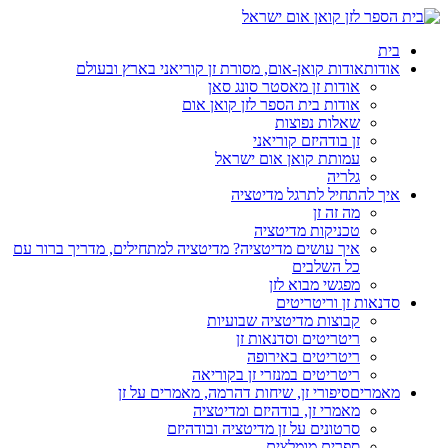
בית
אודות
אודות קואן-אום, מסורת זן קוריאני בארץ ובעולם
אודות זן מאסטר סונג סאן
אודות בית הספר לזן קואן אום
שאלות נפוצות
זן בודהיזם קוריאני
עמותת קואן אום ישראל
גלריה
איך להתחיל לתרגל מדיטציה
מה זה זן
טכניקות מדיטציה
איך עושים מדיטציה? מדיטציה למתחילים, מדריך ברור עם
כל השלבים
מפגשי מבוא לזן
סדנאות זן וריטריטים
קבוצות מדיטציה שבועיות
ריטריטים וסדנאות זן
ריטריטים באירופה
ריטריטים במנזרי זן בקוריאה
מאמרים
סיפורי זן, שיחות דהרמה, מאמרים על זן
מאמרי זן, בודהיזם ומדיטציה
סרטונים על זן מדיטציה ובודהיזם
ספרים מומלצים