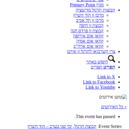
מגזין Primary Point
קבוצות תרגול מדיטציה
מרכז זן הוד השרון
מרכז זן תל אביב
קבוצת זן חיפה
קבוצת זן פרדס חנה
קוואן אום אירופה
קוואן אום אסיה
קוואן אום ארה”ב
צרו קשר
בואו לתרגל זן איתנו
חיפוש באתר
תפריט
תפריט
Link to X
Link to Facebook
Link to Youtube
« כל האירועים
This event has passed.
Event Series:
קבוצת תרגול, ימי שני בערב – הוד השרון