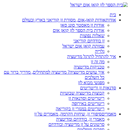
בית
אודות
אודות קואן-אום, מסורת זן קוריאני בארץ ובעולם
אודות זן מאסטר סונג סאן
אודות בית הספר לזן קואן אום
שאלות נפוצות
זן בודהיזם קוריאני
עמותת קואן אום ישראל
גלריה
איך להתחיל לתרגל מדיטציה
מה זה זן
טכניקות מדיטציה
איך עושים מדיטציה? מדיטציה למתחילים, מדריך ברור עם
כל השלבים
מפגשי מבוא לזן
סדנאות זן וריטריטים
קבוצות מדיטציה שבועיות
ריטריטים וסדנאות זן
ריטריטים באירופה
ריטריטים במנזרי זן בקוריאה
מאמרים
סיפורי זן, שיחות דהרמה, מאמרים על זן
מאמרי זן, בודהיזם ומדיטציה
סרטונים על זן מדיטציה ובודהיזם
ספרים מומלצים