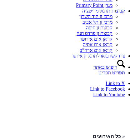
מגזין Primary Point
קבוצות תרגול מדיטציה
מרכז זן הוד השרון
מרכז זן תל אביב
קבוצת זן חיפה
קבוצת זן פרדס חנה
קוואן אום אירופה
קוואן אום אסיה
קוואן אום ארה”ב
צרו קשר
בואו לתרגל זן איתנו
חיפוש באתר
תפריט
תפריט
Link to X
Link to Facebook
Link to Youtube
« כל האירועים