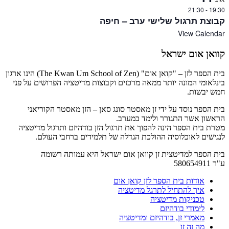
21:30
-
19:30
קבוצת תרגול שלישי ערב – חיפה
View Calendar
קוואן אום ישראל
בית הספר לזן – "קואן אום" (The Kwan Um School of Zen) הינו ארגון
בינלאומי המונה יותר ממאה מרכזים וקבוצות מדיטציה הפרושים על פני
חמש יבשות.
בית הספר נוסד על ידי זן מאסטר סונג סאן – הזן מאסטר הקוריאני
הראשון אשר התגורר ולימד במערב.
מטרת בית הספר הינה להפוך את תרגול הזן בודהיזם ותרגול מדיטציה
לנגישים לאוכלוסיה ההולכת הגדלה של תלמידים ברחבי העולם.
בית הספר למדיטצית זן קוואן אום ישראל היא עמותה רשומה
ע"ר 580654911
אודות בית הספר לזן קואן אום
איך להתחיל לתרגל מדיטציה
טכניקות מדיטציה
לימודי בודהיזם
מאמרי זן, בודהיזם ומדיטציה
מה זה זן