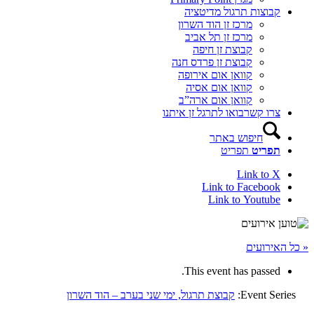
קבוצות תרגול מדיטציה
מרכז זן הוד השרון
מרכז זן תל אביב
קבוצת זן חיפה
קבוצת זן פרדס חנה
קוואן אום אירופה
קוואן אום אסיה
קוואן אום ארה”ב
צרו קשר
בואו לתרגל זן איתנו
חיפוש באתר
תפריט
תפריט
Link to X
Link to Facebook
Link to Youtube
« כל האירועים
This event has passed.
Event Series:
קבוצת תרגול, ימי שני בערב – הוד השרון