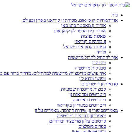
בית
אודות
אודות קואן-אום, מסורת זן קוריאני בארץ ובעולם
אודות זן מאסטר סונג סאן
אודות בית הספר לזן קואן אום
שאלות נפוצות
זן בודהיזם קוריאני
עמותת קואן אום ישראל
גלריה
איך להתחיל לתרגל מדיטציה
מה זה זן
טכניקות מדיטציה
איך עושים מדיטציה? מדיטציה למתחילים, מדריך ברור עם כ
מפגשי מבוא לזן
סדנאות זן וריטריטים
קבוצות מדיטציה שבועיות
ריטריטים וסדנאות זן
ריטריטים באירופה
ריטריטים במנזרי זן בקוריאה
מאמרים
סיפורי זן, שיחות דהרמה, מאמרים על זן
מאמרי זן, בודהיזם ומדיטציה
סרטונים על זן מדיטציה ובודהיזם
ספרים מומלצים
מגזין Primary Point