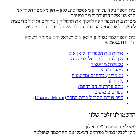
בית הספר נוסד על ידי זן מאסטר סונג סאן – הזן מאסטר הקוריאני
הראשון אשר התגורר ולימד במערב.
מטרת בית הספר הינה להפוך את תרגול הזן בודהיזם ותרגול מדיטציה
לנגישים לאוכלוסיה ההולכת הגדלה של תלמידים ברחבי העולם.
בית הספר למדיטצית זן קוואן אום ישראל היא עמותה רשומה
ע"ר 580654911
אודות בית הספר לזן קואן אום
איך להתחיל לתרגל מדיטציה
טכניקות מדיטציה
לימודי בודהיזם
מאמרי זן, בודהיזם ומדיטציה
מה זה זן
מהם עקרונות הבודהיזם?
ספרים מומלצים
ספר צורות התרגול בבית הספר (Dharma Mirror)
הרשמו לניוזלטר שלנו
יצא לאור הספרון "מבוא לזן".
ניתן לקבלו במייל בפורמט דיגיטלי עם ההרשמה לניוזלטר