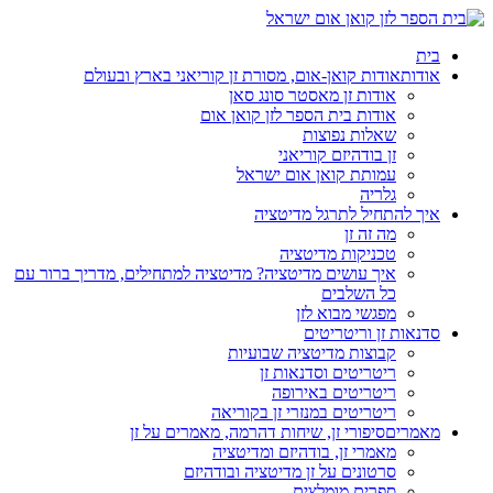
בית
אודות
אודות קואן-אום, מסורת זן קוריאני בארץ ובעולם
אודות זן מאסטר סונג סאן
אודות בית הספר לזן קואן אום
שאלות נפוצות
זן בודהיזם קוריאני
עמותת קואן אום ישראל
גלריה
איך להתחיל לתרגל מדיטציה
מה זה זן
טכניקות מדיטציה
איך עושים מדיטציה? מדיטציה למתחילים, מדריך ברור עם
כל השלבים
מפגשי מבוא לזן
סדנאות זן וריטריטים
קבוצות מדיטציה שבועיות
ריטריטים וסדנאות זן
ריטריטים באירופה
ריטריטים במנזרי זן בקוריאה
מאמרים
סיפורי זן, שיחות דהרמה, מאמרים על זן
מאמרי זן, בודהיזם ומדיטציה
סרטונים על זן מדיטציה ובודהיזם
ספרים מומלצים