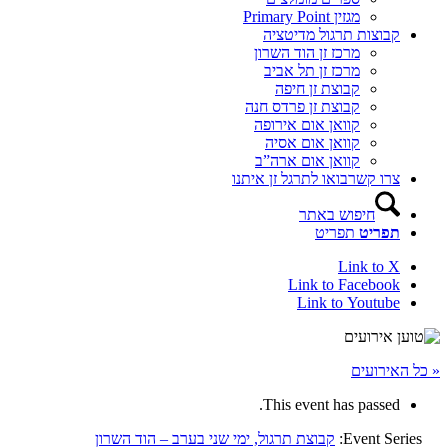
מגזין Primary Point
קבוצות תרגול מדיטציה
מרכז זן הוד השרון
מרכז זן תל אביב
קבוצת זן חיפה
קבוצת זן פרדס חנה
קוואן אום אירופה
קוואן אום אסיה
קוואן אום ארה”ב
צרו קשר
בואו לתרגל זן איתנו
חיפוש באתר
תפריט
תפריט
Link to X
Link to Facebook
Link to Youtube
« כל האירועים
This event has passed.
Event Series:
קבוצת תרגול, ימי שני בערב – הוד השרון