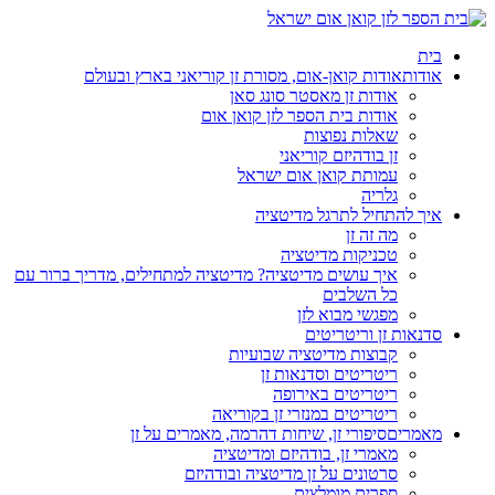
בית
אודות
אודות קואן-אום, מסורת זן קוריאני בארץ ובעולם
אודות זן מאסטר סונג סאן
אודות בית הספר לזן קואן אום
שאלות נפוצות
זן בודהיזם קוריאני
עמותת קואן אום ישראל
גלריה
איך להתחיל לתרגל מדיטציה
מה זה זן
טכניקות מדיטציה
איך עושים מדיטציה? מדיטציה למתחילים, מדריך ברור עם
כל השלבים
מפגשי מבוא לזן
סדנאות זן וריטריטים
קבוצות מדיטציה שבועיות
ריטריטים וסדנאות זן
ריטריטים באירופה
ריטריטים במנזרי זן בקוריאה
מאמרים
סיפורי זן, שיחות דהרמה, מאמרים על זן
מאמרי זן, בודהיזם ומדיטציה
סרטונים על זן מדיטציה ובודהיזם
ספרים מומלצים