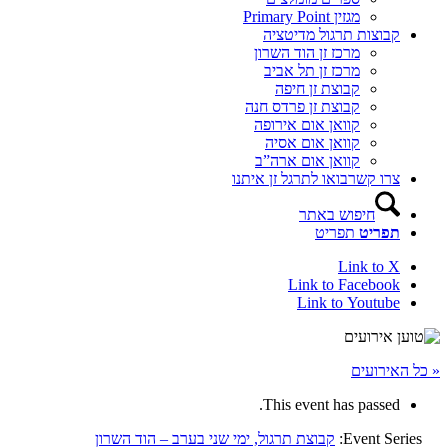
מגזין Primary Point
קבוצות תרגול מדיטציה
מרכז זן הוד השרון
מרכז זן תל אביב
קבוצת זן חיפה
קבוצת זן פרדס חנה
קוואן אום אירופה
קוואן אום אסיה
קוואן אום ארה”ב
צרו קשר
בואו לתרגל זן איתנו
חיפוש באתר
תפריט
תפריט
Link to X
Link to Facebook
Link to Youtube
« כל האירועים
This event has passed.
Event Series:
קבוצת תרגול, ימי שני בערב – הוד השרון