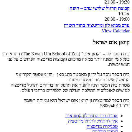
21:30
-
19:30
קבוצת תרגול שלישי ערב – חיפה
אוג
10
20:30
-
19:00
ערב מבוא לזן ומדיטציה בהוד השרון
View Calendar
קוואן אום ישראל
בית הספר לזן – "קואן אום" (The Kwan Um School of Zen) הינו ארגון
בינלאומי המונה יותר ממאה מרכזים וקבוצות מדיטציה הפרושים על פני
חמש יבשות.
בית הספר נוסד על ידי זן מאסטר סונג סאן – הזן מאסטר הקוריאני
הראשון אשר התגורר ולימד במערב.
מטרת בית הספר הינה להפוך את תרגול הזן בודהיזם ותרגול מדיטציה
לנגישים לאוכלוסיה ההולכת הגדלה של תלמידים ברחבי העולם.
בית הספר למדיטצית זן קוואן אום ישראל היא עמותה רשומה
ע"ר 580654911
אודות בית הספר לזן קואן אום
איך להתחיל לתרגל מדיטציה
טכניקות מדיטציה
לימודי בודהיזם