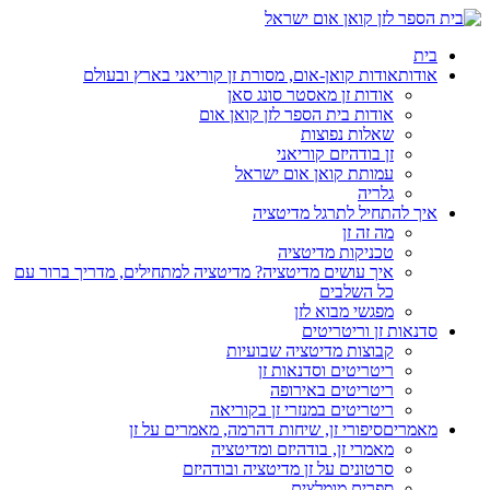
בית
אודות
אודות קואן-אום, מסורת זן קוריאני בארץ ובעולם
אודות זן מאסטר סונג סאן
אודות בית הספר לזן קואן אום
שאלות נפוצות
זן בודהיזם קוריאני
עמותת קואן אום ישראל
גלריה
איך להתחיל לתרגל מדיטציה
מה זה זן
טכניקות מדיטציה
איך עושים מדיטציה? מדיטציה למתחילים, מדריך ברור עם
כל השלבים
מפגשי מבוא לזן
סדנאות זן וריטריטים
קבוצות מדיטציה שבועיות
ריטריטים וסדנאות זן
ריטריטים באירופה
ריטריטים במנזרי זן בקוריאה
מאמרים
סיפורי זן, שיחות דהרמה, מאמרים על זן
מאמרי זן, בודהיזם ומדיטציה
סרטונים על זן מדיטציה ובודהיזם
ספרים מומלצים