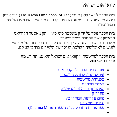
קוואן אום ישראל
בית הספר לזן – "קואן אום" (The Kwan Um School of Zen) הינו ארגון
בינלאומי המונה יותר ממאה מרכזים וקבוצות מדיטציה הפרושים על פני
חמש יבשות.
בית הספר נוסד על ידי זן מאסטר סונג סאן – הזן מאסטר הקוריאני
הראשון אשר התגורר ולימד במערב.
מטרת בית הספר הינה להפוך את תרגול הזן בודהיזם ותרגול מדיטציה
לנגישים לאוכלוסיה ההולכת הגדלה של תלמידים ברחבי העולם.
בית הספר למדיטצית זן קוואן אום ישראל היא עמותה רשומה
ע"ר 580654911
אודות בית הספר לזן קואן אום
איך להתחיל לתרגל מדיטציה
טכניקות מדיטציה
לימודי בודהיזם
מאמרי זן, בודהיזם ומדיטציה
מה זה זן
מהם עקרונות הבודהיזם?
ספרים מומלצים
ספר צורות התרגול בבית הספר (Dharma Mirror)