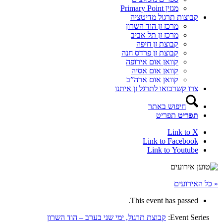
מגזין Primary Point
קבוצות תרגול מדיטציה
מרכז זן הוד השרון
מרכז זן תל אביב
קבוצת זן חיפה
קבוצת זן פרדס חנה
קוואן אום אירופה
קוואן אום אסיה
קוואן אום ארה”ב
צרו קשר
בואו לתרגל זן איתנו
חיפוש באתר
תפריט
תפריט
Link to X
Link to Facebook
Link to Youtube
« כל האירועים
This event has passed.
Event Series:
קבוצת תרגול, ימי שני בערב – הוד השרון