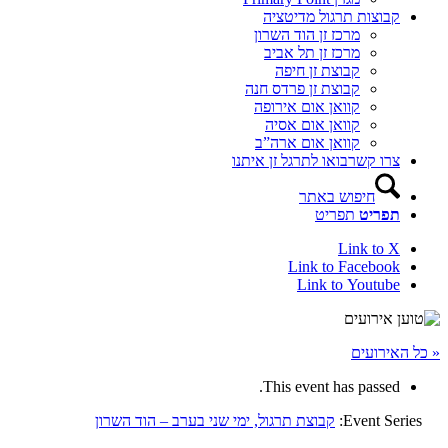
קבוצות תרגול מדיטציה
מרכז זן הוד השרון
מרכז זן תל אביב
קבוצת זן חיפה
קבוצת זן פרדס חנה
קוואן אום אירופה
קוואן אום אסיה
קוואן אום ארה”ב
צרו קשר
בואו לתרגל זן איתנו
חיפוש באתר
תפריט
תפריט
Link to X
Link to Facebook
Link to Youtube
« כל האירועים
This event has passed.
Event Series:
קבוצת תרגול, ימי שני בערב – הוד השרון