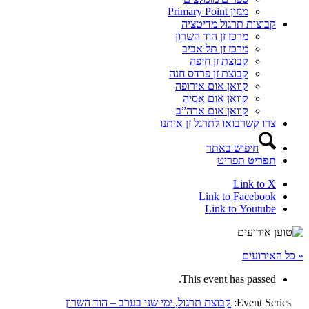
מגזין Primary Point
קבוצות תרגול מדיטציה
מרכז זן הוד השרון
מרכז זן תל אביב
קבוצת זן חיפה
קבוצת זן פרדס חנה
קוואן אום אירופה
קוואן אום אסיה
קוואן אום ארה”ב
צרו קשר
בואו לתרגל זן איתנו
חיפוש באתר
תפריט
תפריט
Link to X
Link to Facebook
Link to Youtube
« כל האירועים
This event has passed.
Event Series:
קבוצת תרגול, ימי שני בערב – הוד השרון