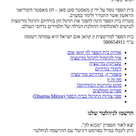
בית הספר נוסד על ידי זן מאסטר סונג סאן – הזן מאסטר הקוריאני
הראשון אשר התגורר ולימד במערב.
מטרת בית הספר הינה להפוך את תרגול הזן בודהיזם ותרגול מדיטציה
לנגישים לאוכלוסיה ההולכת הגדלה של תלמידים ברחבי העולם.
בית הספר למדיטצית זן קוואן אום ישראל היא עמותה רשומה
ע"ר 580654911
אודות בית הספר לזן קואן אום
איך להתחיל לתרגל מדיטציה
טכניקות מדיטציה
לימודי בודהיזם
מאמרי זן, בודהיזם ומדיטציה
מה זה זן
מהם עקרונות הבודהיזם?
ספרים מומלצים
ספר צורות התרגול בבית הספר (Dharma Mirror)
הרשמו לניוזלטר שלנו
יצא לאור הספרון "מבוא לזן".
ניתן לקבלו במייל בפורמט דיגיטלי עם ההרשמה לניוזלטר