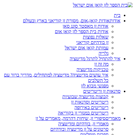
בית
אודות
אודות קואן-אום, מסורת זן קוריאני בארץ ובעולם
אודות זן מאסטר סונג סאן
אודות בית הספר לזן קואן אום
שאלות נפוצות
זן בודהיזם קוריאני
עמותת קואן אום ישראל
גלריה
איך להתחיל לתרגל מדיטציה
מה זה זן
טכניקות מדיטציה
איך עושים מדיטציה? מדיטציה למתחילים, מדריך ברור עם
כל השלבים
מפגשי מבוא לזן
סדנאות זן וריטריטים
קבוצות מדיטציה שבועיות
ריטריטים וסדנאות זן
ריטריטים באירופה
ריטריטים במנזרי זן בקוריאה
מאמרים
סיפורי זן, שיחות דהרמה, מאמרים על זן
מאמרי זן, בודהיזם ומדיטציה
סרטונים על זן מדיטציה ובודהיזם
ספרים מומלצים