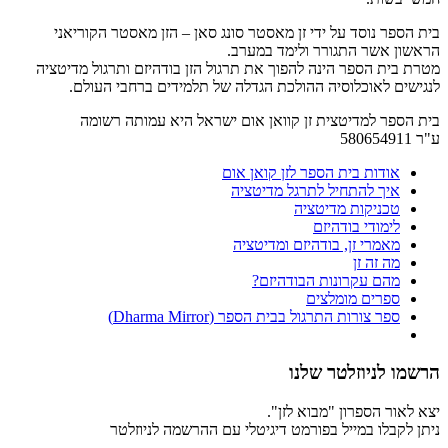
בית הספר נוסד על ידי זן מאסטר סונג סאן – הזן מאסטר הקוריאני
הראשון אשר התגורר ולימד במערב.
מטרת בית הספר הינה להפוך את תרגול הזן בודהיזם ותרגול מדיטציה
לנגישים לאוכלוסיה ההולכת הגדלה של תלמידים ברחבי העולם.
בית הספר למדיטצית זן קוואן אום ישראל היא עמותה רשומה
ע"ר 580654911
אודות בית הספר לזן קואן אום
איך להתחיל לתרגל מדיטציה
טכניקות מדיטציה
לימודי בודהיזם
מאמרי זן, בודהיזם ומדיטציה
מה זה זן
מהם עקרונות הבודהיזם?
ספרים מומלצים
ספר צורות התרגול בבית הספר (Dharma Mirror)
הרשמו לניוזלטר שלנו
יצא לאור הספרון "מבוא לזן".
ניתן לקבלו במייל בפורמט דיגיטלי עם ההרשמה לניוזלטר