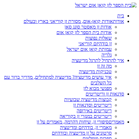
בית
אודות
אודות קואן-אום, מסורת זן קוריאני בארץ ובעולם
אודות זן מאסטר סונג סאן
אודות בית הספר לזן קואן אום
שאלות נפוצות
זן בודהיזם קוריאני
עמותת קואן אום ישראל
גלריה
איך להתחיל לתרגל מדיטציה
מה זה זן
טכניקות מדיטציה
איך עושים מדיטציה? מדיטציה למתחילים, מדריך ברור עם
כל השלבים
מפגשי מבוא לזן
סדנאות זן וריטריטים
קבוצות מדיטציה שבועיות
ריטריטים וסדנאות זן
ריטריטים באירופה
ריטריטים במנזרי זן בקוריאה
מאמרים
סיפורי זן, שיחות דהרמה, מאמרים על זן
מאמרי זן, בודהיזם ומדיטציה
סרטונים על זן מדיטציה ובודהיזם
ספרים מומלצים