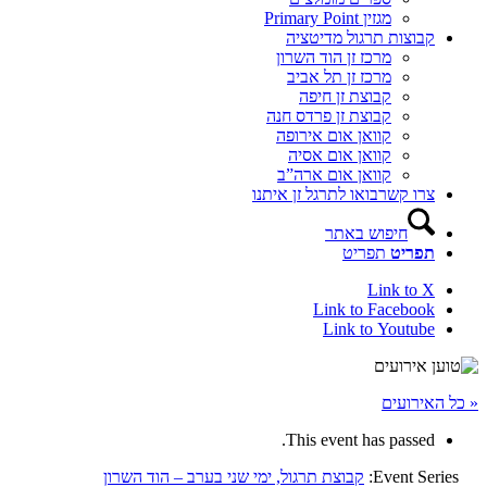
מגזין Primary Point
קבוצות תרגול מדיטציה
מרכז זן הוד השרון
מרכז זן תל אביב
קבוצת זן חיפה
קבוצת זן פרדס חנה
קוואן אום אירופה
קוואן אום אסיה
קוואן אום ארה”ב
צרו קשר
בואו לתרגל זן איתנו
חיפוש באתר
תפריט
תפריט
Link to X
Link to Facebook
Link to Youtube
« כל האירועים
This event has passed.
Event Series:
קבוצת תרגול, ימי שני בערב – הוד השרון