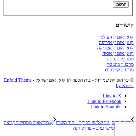
קישורים
קואן אום זן העולמי
קואן אום זן אירופה
קואן אום זן אמריקה
קואן אום זן אסיה
מנזר מו סנג סה
מרכז וו בונג סה
מרכז זן קמברידג'
© כל הזכויות שמורות - בית הספר לזן קואן אום ישראל -
Enfold Theme
by Kriesi
Link to X
Link to Facebook
Link to Youtube
תרגול בזום, ימי שלישי בבוקר – הוד השרון
קבוצת
מתחילים חמישי ערב – פרדס חנה