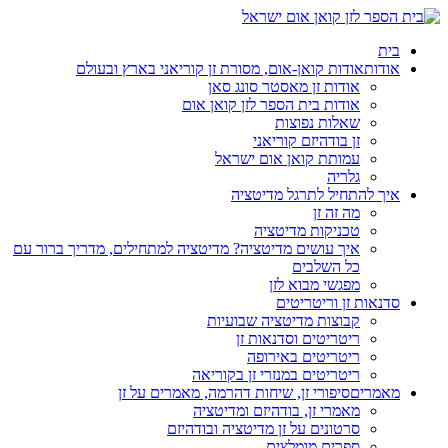
בית
אודות
אודות קואן-אום, מסורת זן קוריאני בארץ ובעולם
אודות זן מאסטר סונג סאן
אודות בית הספר לזן קואן אום
שאלות נפוצות
זן בודהיזם קוריאני
עמותת קואן אום ישראל
גלריה
איך להתחיל לתרגל מדיטציה
מה זה זן
טכניקות מדיטציה
איך עושים מדיטציה? מדיטציה למתחילים, מדריך ברור עם
כל השלבים
מפגשי מבוא לזן
סדנאות זן וריטריטים
קבוצות מדיטציה שבועיות
ריטריטים וסדנאות זן
ריטריטים באירופה
ריטריטים במנזרי זן בקוריאה
מאמרים
סיפורי זן, שיחות דהרמה, מאמרים על זן
מאמרי זן, בודהיזם ומדיטציה
סרטונים על זן מדיטציה ובודהיזם
ספרים מומלצים