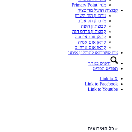
מגזין Primary Point
קבוצות תרגול מדיטציה
מרכז זן הוד השרון
מרכז זן תל אביב
קבוצת זן חיפה
קבוצת זן פרדס חנה
קוואן אום אירופה
קוואן אום אסיה
קוואן אום ארה”ב
צרו קשר
בואו לתרגל זן איתנו
חיפוש באתר
תפריט
תפריט
Link to X
Link to Facebook
Link to Youtube
« כל האירועים