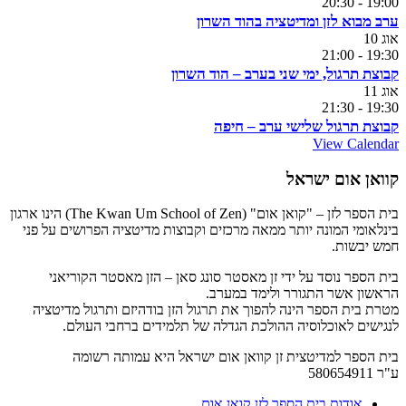
20:30
-
19:00
ערב מבוא לזן ומדיטציה בהוד השרון
אוג
10
21:00
-
19:30
קבוצת תרגול, ימי שני בערב – הוד השרון
אוג
11
21:30
-
19:30
קבוצת תרגול שלישי ערב – חיפה
View Calendar
קוואן אום ישראל
בית הספר לזן – "קואן אום" (The Kwan Um School of Zen) הינו ארגון
בינלאומי המונה יותר ממאה מרכזים וקבוצות מדיטציה הפרושים על פני
חמש יבשות.
בית הספר נוסד על ידי זן מאסטר סונג סאן – הזן מאסטר הקוריאני
הראשון אשר התגורר ולימד במערב.
מטרת בית הספר הינה להפוך את תרגול הזן בודהיזם ותרגול מדיטציה
לנגישים לאוכלוסיה ההולכת הגדלה של תלמידים ברחבי העולם.
בית הספר למדיטצית זן קוואן אום ישראל היא עמותה רשומה
ע"ר 580654911
אודות בית הספר לזן קואן אום