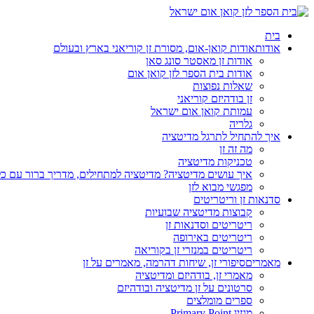
בית
אודות
אודות קואן-אום, מסורת זן קוריאני בארץ ובעולם
אודות זן מאסטר סונג סאן
אודות בית הספר לזן קואן אום
שאלות נפוצות
זן בודהיזם קוריאני
עמותת קואן אום ישראל
גלריה
איך להתחיל לתרגל מדיטציה
מה זה זן
טכניקות מדיטציה
איך עושים מדיטציה? מדיטציה למתחילים, מדריך ברור עם כ
מפגשי מבוא לזן
סדנאות זן וריטריטים
קבוצות מדיטציה שבועיות
ריטריטים וסדנאות זן
ריטריטים באירופה
ריטריטים במנזרי זן בקוריאה
מאמרים
סיפורי זן, שיחות דהרמה, מאמרים על זן
מאמרי זן, בודהיזם ומדיטציה
סרטונים על זן מדיטציה ובודהיזם
ספרים מומלצים
מגזין Primary Point