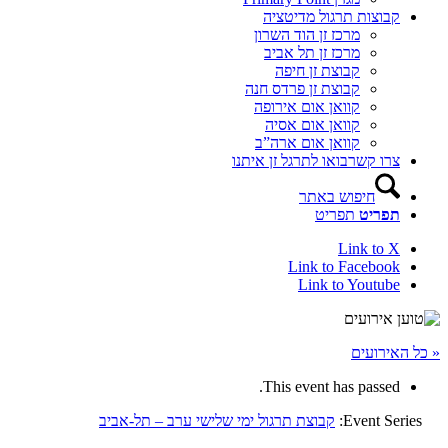
קבוצות תרגול מדיטציה
מרכז זן הוד השרון
מרכז זן תל אביב
קבוצת זן חיפה
קבוצת זן פרדס חנה
קוואן אום אירופה
קוואן אום אסיה
קוואן אום ארה”ב
צרו קשר
בואו לתרגל זן איתנו
חיפוש באתר
תפריט
תפריט
Link to X
Link to Facebook
Link to Youtube
« כל האירועים
This event has passed.
Event Series:
קבוצת תרגול ימי שלישי ערב – תל-אביב