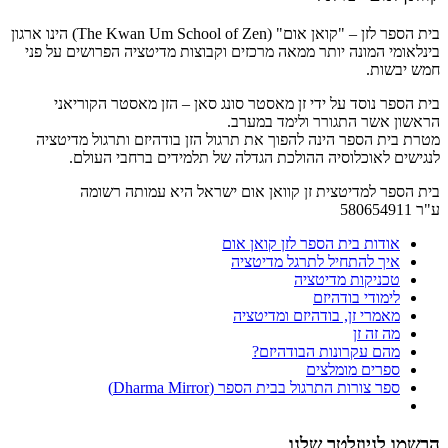
בית הספר לזן – "קואן אום" (The Kwan Um School of Zen) הינו ארגון
בינלאומי המונה יותר ממאה מרכזים וקבוצות מדיטציה הפרושים על פני
חמש יבשות.
בית הספר נוסד על ידי זן מאסטר סונג סאן – הזן מאסטר הקוריאני
הראשון אשר התגורר ולימד במערב.
מטרת בית הספר הינה להפוך את תרגול הזן בודהיזם ותרגול מדיטציה
לנגישים לאוכלוסיה ההולכת הגדלה של תלמידים ברחבי העולם.
בית הספר למדיטצית זן קוואן אום ישראל היא עמותה רשומה
ע"ר 580654911
אודות בית הספר לזן קואן אום
איך להתחיל לתרגל מדיטציה
טכניקות מדיטציה
לימודי בודהיזם
מאמרי זן, בודהיזם ומדיטציה
מה זה זן
מהם עקרונות הבודהיזם?
ספרים מומלצים
ספר צורות התרגול בבית הספר (Dharma Mirror)
הרשמו לניוזלטר שלנו