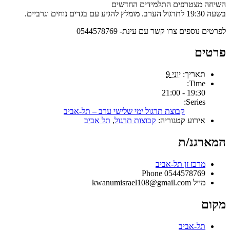
השיחה מצטרפים התלמידים החדשים
בשעה 19:30 לתרגול הערב. מומלץ להגיע עם בגדים נוחים וגרביים.
לפרטים נוספים צרו קשר עם עינת- 0544578769
פרטים
תאריך:
יוני 9
Time:
19:30 - 21:00
Series:
קבוצת תרגול ימי שלישי ערב – תל-אביב
אירוע קטגוריה:
קבוצות תרגול
,
תל אביב
המארגנ/ת
מרכז זן תל-אביב
Phone
0544578769
מייל
kwanumisrael108@gmail.com
מקום
תל-אביב