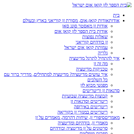
בית
אודות
אודות קואן-אום, מסורת זן קוריאני בארץ ובעולם
אודות זן מאסטר סונג סאן
אודות בית הספר לזן קואן אום
שאלות נפוצות
זן בודהיזם קוריאני
עמותת קואן אום ישראל
גלריה
איך להתחיל לתרגל מדיטציה
מה זה זן
טכניקות מדיטציה
איך עושים מדיטציה? מדיטציה למתחילים, מדריך ברור עם
כל השלבים
מפגשי מבוא לזן
סדנאות זן וריטריטים
קבוצות מדיטציה שבועיות
ריטריטים וסדנאות זן
ריטריטים באירופה
ריטריטים במנזרי זן בקוריאה
מאמרים
סיפורי זן, שיחות דהרמה, מאמרים על זן
מאמרי זן, בודהיזם ומדיטציה
סרטונים על זן מדיטציה ובודהיזם
ספרים מומלצים