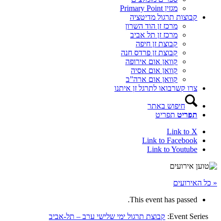
מגזין Primary Point
קבוצות תרגול מדיטציה
מרכז זן הוד השרון
מרכז זן תל אביב
קבוצת זן חיפה
קבוצת זן פרדס חנה
קוואן אום אירופה
קוואן אום אסיה
קוואן אום ארה”ב
צרו קשר
בואו לתרגל זן איתנו
חיפוש באתר
תפריט
תפריט
Link to X
Link to Facebook
Link to Youtube
« כל האירועים
This event has passed.
Event Series:
קבוצת תרגול ימי שלישי ערב – תל-אביב