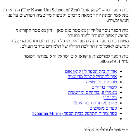
בית הספר לזן – "קואן אום" (The Kwan Um School of Zen) הינו ארגון
בינלאומי המונה יותר ממאה מרכזים וקבוצות מדיטציה הפרושים על פני
חמש יבשות.
בית הספר נוסד על ידי זן מאסטר סונג סאן – הזן מאסטר הקוריאני
הראשון אשר התגורר ולימד במערב.
מטרת בית הספר הינה להפוך את תרגול הזן בודהיזם ותרגול מדיטציה
לנגישים לאוכלוסיה ההולכת הגדלה של תלמידים ברחבי העולם.
בית הספר למדיטצית זן קוואן אום ישראל היא עמותה רשומה
ע"ר 580654911
אודות בית הספר לזן קואן אום
איך להתחיל לתרגל מדיטציה
טכניקות מדיטציה
לימודי בודהיזם
מאמרי זן, בודהיזם ומדיטציה
מה זה זן
מהם עקרונות הבודהיזם?
ספרים מומלצים
ספר צורות התרגול בבית הספר (Dharma Mirror)
הרשמו לניוזלטר שלנו