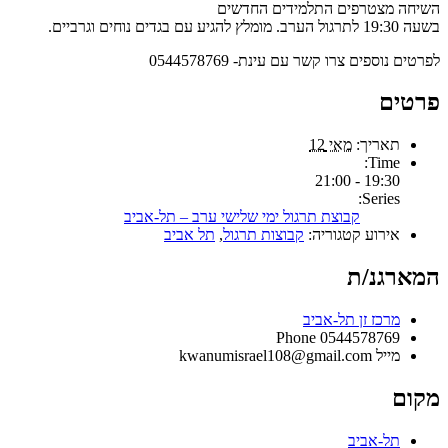
השיחה מצטרפים התלמידים החדשים
בשעה 19:30 לתרגול הערב. מומלץ להגיע עם בגדים נוחים וגרביים.
לפרטים נוספים צרו קשר עם עינת- 0544578769
פרטים
תאריך:
מאי 12
Time:
19:30 - 21:00
Series:
קבוצת תרגול ימי שלישי ערב – תל-אביב
אירוע קטגוריה:
קבוצות תרגול
,
תל אביב
המארגנ/ת
מרכז זן תל-אביב
Phone
0544578769
מייל
kwanumisrael108@gmail.com
מקום
תל-אביב