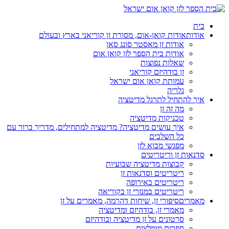
בית
אודות
אודות קואן-אום, מסורת זן קוריאני בארץ ובעולם
אודות זן מאסטר סונג סאן
אודות בית הספר לזן קואן אום
שאלות נפוצות
זן בודהיזם קוריאני
עמותת קואן אום ישראל
גלריה
איך להתחיל לתרגל מדיטציה
מה זה זן
טכניקות מדיטציה
איך עושים מדיטציה? מדיטציה למתחילים, מדריך ברור עם
כל השלבים
מפגשי מבוא לזן
סדנאות זן וריטריטים
קבוצות מדיטציה שבועיות
ריטריטים וסדנאות זן
ריטריטים באירופה
ריטריטים במנזרי זן בקוריאה
מאמרים
סיפורי זן, שיחות דהרמה, מאמרים על זן
מאמרי זן, בודהיזם ומדיטציה
סרטונים על זן מדיטציה ובודהיזם
ספרים מומלצים