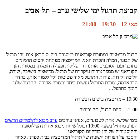
קבוצת תרגול ימי שלישי ערב – תל-אביב
מאי 12 - 19:30
-
21:00
תרגול מדיטציה במסורת קוריאנית במסגרת ביה"ס קוואן אום. זהו תרגול
של תבונה, חמלה והכרת האני. המדיטציה מפתחת יחסים הרמוניים
בתוכנו ועם הסובבים אותנו דרך צלילות ופעולה חומלת. במסורת הזן
הקוריאני יש מספר צורות עיקריות של תרגול: מדיטציה בישיבה, שירה,
הליכה וקידות. צורות התרגול מאוד פשוטות וקל ללמוד אותן. בחדר
הדהארמה, צורות התרגול נעשות ביחד ובצורה אחידה. התרגול שלנו
תומך בתרגול…
19:30 – מדיטציה בישיבה ובשירה
21:00 – סיום תרגול, תה וכיבוד.
בימי שלישי, אחת לשבועיים, אנחנו עורכים
ערב מבוא לתלמידים חדשים
.
הערב מתחיל בשעה 19:00 וכולל שיחת מבוא אודות הפילוסופיה
וההיסטוריה של הזן-בודהיזם הקוריאני
והסבר על הצורות השונות של תרגול המדיטציה בבית ספרנו. לאחר