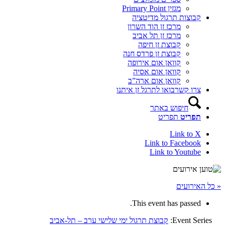
מגזין Primary Point
קבוצות תרגול מדיטציה
מרכז זן הוד השרון
מרכז זן תל אביב
קבוצת זן חיפה
קבוצת זן פרדס חנה
קוואן אום אירופה
קוואן אום אסיה
קוואן אום ארה”ב
צרו קשר
בואו לתרגל זן איתנו
חיפוש באתר
תפריט
תפריט
Link to X
Link to Facebook
Link to Youtube
« כל האירועים
This event has passed.
Event Series:
קבוצת תרגול ימי שלישי ערב – תל-אביב