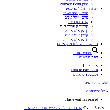
מגזין Primary Point
קבוצות תרגול מדיטציה
מרכז זן הוד השרון
מרכז זן תל אביב
קבוצת זן חיפה
קבוצת זן פרדס חנה
קוואן אום אירופה
קוואן אום אסיה
קוואן אום ארה”ב
צרו קשר
בואו לתרגל זן איתנו
חיפוש באתר
תפריט
תפריט
Link to X
Link to Facebook
Link to Youtube
« כל האירועים
This event has passed.
Event Series:
קבוצת תרגול ימי שלישי ערב – תל-אביב