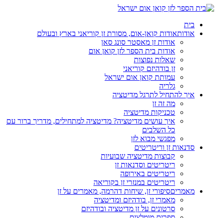
בית
אודות
אודות קואן-אום, מסורת זן קוריאני בארץ ובעולם
אודות זן מאסטר סונג סאן
אודות בית הספר לזן קואן אום
שאלות נפוצות
זן בודהיזם קוריאני
עמותת קואן אום ישראל
גלריה
איך להתחיל לתרגל מדיטציה
מה זה זן
טכניקות מדיטציה
איך עושים מדיטציה? מדיטציה למתחילים, מדריך ברור עם
כל השלבים
מפגשי מבוא לזן
סדנאות זן וריטריטים
קבוצות מדיטציה שבועיות
ריטריטים וסדנאות זן
ריטריטים באירופה
ריטריטים במנזרי זן בקוריאה
מאמרים
סיפורי זן, שיחות דהרמה, מאמרים על זן
מאמרי זן, בודהיזם ומדיטציה
סרטונים על זן מדיטציה ובודהיזם
ספרים מומלצים