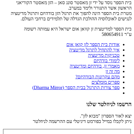
בית הספר נוסד על ידי זן מאסטר סונג סאן – הזן מאסטר הקוריאני
הראשון אשר התגורר ולימד במערב.
מטרת בית הספר הינה להפוך את תרגול הזן בודהיזם ותרגול מדיטציה
לנגישים לאוכלוסיה ההולכת הגדלה של תלמידים ברחבי העולם.
בית הספר למדיטצית זן קוואן אום ישראל היא עמותה רשומה
ע"ר 580654911
אודות בית הספר לזן קואן אום
איך להתחיל לתרגל מדיטציה
טכניקות מדיטציה
לימודי בודהיזם
מאמרי זן, בודהיזם ומדיטציה
מה זה זן
מהם עקרונות הבודהיזם?
ספרים מומלצים
ספר צורות התרגול בבית הספר (Dharma Mirror)
הרשמו לניוזלטר שלנו
יצא לאור הספרון "מבוא לזן".
ניתן לקבלו במייל בפורמט דיגיטלי עם ההרשמה לניוזלטר