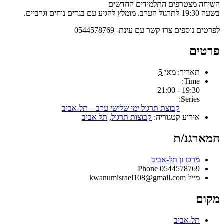
השיחה מצטרפים התלמידים החדשים
בשעה 19:30 לתרגול הערב. מומלץ להגיע עם בגדים נוחים וגרביים.
לפרטים נוספים צרו קשר עם עינת- 0544578769
פרטים
תאריך:
מאי 5
Time:
19:30 - 21:00
Series:
קבוצת תרגול ימי שלישי ערב – תל-אביב
אירוע קטגוריה:
קבוצות תרגול
,
תל אביב
המארגנ/ת
מרכז זן תל-אביב
Phone
0544578769
מייל
kwanumisrael108@gmail.com
מקום
תל-אביב