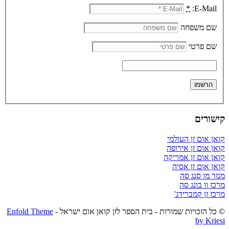
*
E-Mail:
שם משפחה
שם פרטי
קישורים
קואן אום זן העולמי
קואן אום זן אירופה
קואן אום זן אמריקה
קואן אום זן אסיה
מנזר מו סנג סה
מרכז וו בונג סה
מרכז זן קמברידג'
© כל הזכויות שמורות - בית הספר לזן קואן אום ישראל -
Enfold Theme
by Kriesi