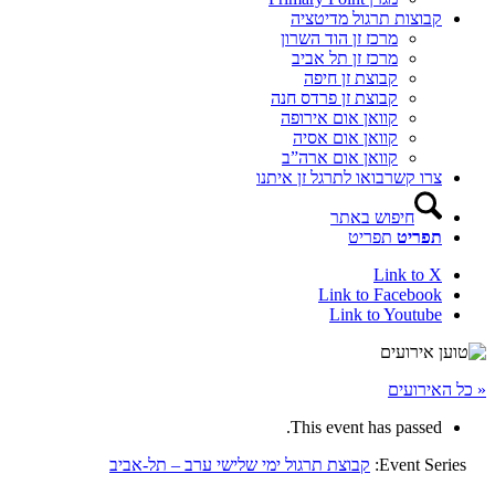
קבוצות תרגול מדיטציה
מרכז זן הוד השרון
מרכז זן תל אביב
קבוצת זן חיפה
קבוצת זן פרדס חנה
קוואן אום אירופה
קוואן אום אסיה
קוואן אום ארה”ב
צרו קשר
בואו לתרגל זן איתנו
חיפוש באתר
תפריט
תפריט
Link to X
Link to Facebook
Link to Youtube
« כל האירועים
This event has passed.
Event Series:
קבוצת תרגול ימי שלישי ערב – תל-אביב