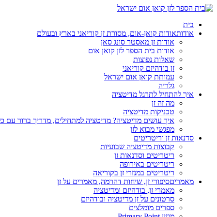
בית
אודות
אודות קואן-אום, מסורת זן קוריאני בארץ ובעולם
אודות זן מאסטר סונג סאן
אודות בית הספר לזן קואן אום
שאלות נפוצות
זן בודהיזם קוריאני
עמותת קואן אום ישראל
גלריה
איך להתחיל לתרגל מדיטציה
מה זה זן
טכניקות מדיטציה
איך עושים מדיטציה? מדיטציה למתחילים, מדריך ברור עם כ
מפגשי מבוא לזן
סדנאות זן וריטריטים
קבוצות מדיטציה שבועיות
ריטריטים וסדנאות זן
ריטריטים באירופה
ריטריטים במנזרי זן בקוריאה
מאמרים
סיפורי זן, שיחות דהרמה, מאמרים על זן
מאמרי זן, בודהיזם ומדיטציה
סרטונים על זן מדיטציה ובודהיזם
ספרים מומלצים
מגזין Primary Point