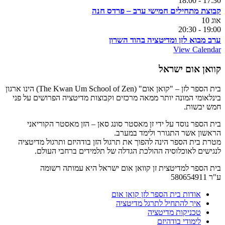
18:00
-
17:30
קבוצת מתחילים חמישי ערב – פרדס חנה
אוג
10
20:30
-
19:00
ערב מבוא לזן ומדיטציה בהוד השרון
View Calendar
קוואן אום ישראל
בית הספר לזן – "קואן אום" (The Kwan Um School of Zen) הינו ארגון
בינלאומי המונה יותר ממאה מרכזים וקבוצות מדיטציה הפרושים על פני
חמש יבשות.
בית הספר נוסד על ידי זן מאסטר סונג סאן – הזן מאסטר הקוריאני
הראשון אשר התגורר ולימד במערב.
מטרת בית הספר הינה להפוך את תרגול הזן בודהיזם ותרגול מדיטציה
לנגישים לאוכלוסיה ההולכת הגדלה של תלמידים ברחבי העולם.
בית הספר למדיטצית זן קוואן אום ישראל היא עמותה רשומה
ע"ר 580654911
אודות בית הספר לזן קואן אום
איך להתחיל לתרגל מדיטציה
טכניקות מדיטציה
לימודי בודהיזם