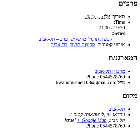
פרטים
תאריך:
יולי 15, 2025
Time:
19:30 - 21:00
Series:
קבוצת תרגול ימי שלישי ערב – תל-אביב
אירוע קטגוריה:
קבוצות תרגול
,
תל אביב
המארגנ/ת
מרכז זן תל-אביב
Phone
0544578769
מייל
kwanumisrael108@gmail.com
מקום
תל-אביב
נורדאו 95 (לייטהאוס) קומה 1-
תל אביב
,
+ Google Map
Israel
Phone
0544578769