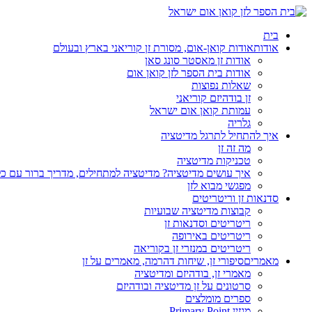
בית
אודות
אודות קואן-אום, מסורת זן קוריאני בארץ ובעולם
אודות זן מאסטר סונג סאן
אודות בית הספר לזן קואן אום
שאלות נפוצות
זן בודהיזם קוריאני
עמותת קואן אום ישראל
גלריה
איך להתחיל לתרגל מדיטציה
מה זה זן
טכניקות מדיטציה
איך עושים מדיטציה? מדיטציה למתחילים, מדריך ברור עם כ
מפגשי מבוא לזן
סדנאות זן וריטריטים
קבוצות מדיטציה שבועיות
ריטריטים וסדנאות זן
ריטריטים באירופה
ריטריטים במנזרי זן בקוריאה
מאמרים
סיפורי זן, שיחות דהרמה, מאמרים על זן
מאמרי זן, בודהיזם ומדיטציה
סרטונים על זן מדיטציה ובודהיזם
ספרים מומלצים
מגזין Primary Point