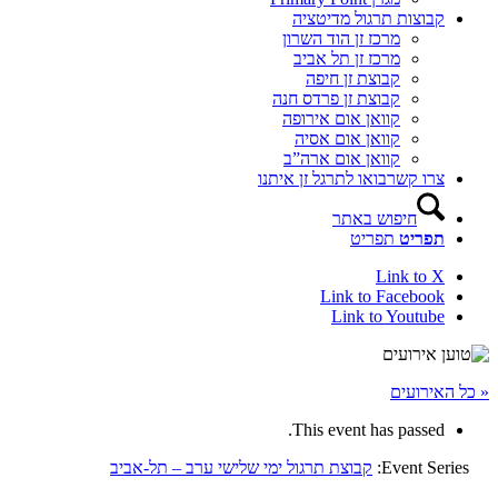
קבוצות תרגול מדיטציה
מרכז זן הוד השרון
מרכז זן תל אביב
קבוצת זן חיפה
קבוצת זן פרדס חנה
קוואן אום אירופה
קוואן אום אסיה
קוואן אום ארה”ב
צרו קשר
בואו לתרגל זן איתנו
חיפוש באתר
תפריט
תפריט
Link to X
Link to Facebook
Link to Youtube
« כל האירועים
This event has passed.
Event Series:
קבוצת תרגול ימי שלישי ערב – תל-אביב