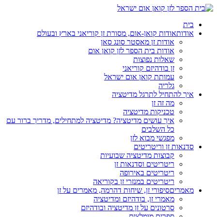
בית
אודות
אודות קואן-אום, מסורת זן קוריאני בארץ ובעולם
אודות זן מאסטר סונג סאן
אודות בית הספר לזן קואן אום
שאלות נפוצות
זן בודהיזם קוריאני
עמותת קואן אום ישראל
גלריה
איך להתחיל לתרגל מדיטציה
מה זה זן
טכניקות מדיטציה
איך עושים מדיטציה? מדיטציה למתחילים, מדריך ברור עם
כל השלבים
מפגשי מבוא לזן
סדנאות זן וריטריטים
קבוצות מדיטציה שבועיות
ריטריטים וסדנאות זן
ריטריטים באירופה
ריטריטים במנזרי זן בקוריאה
מאמרים
סיפורי זן, שיחות דהרמה, מאמרים על זן
מאמרי זן, בודהיזם ומדיטציה
סרטונים על זן מדיטציה ובודהיזם
ספרים מומלצים