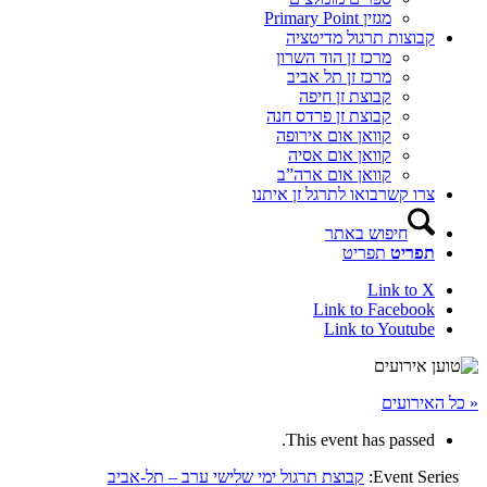
מגזין Primary Point
קבוצות תרגול מדיטציה
מרכז זן הוד השרון
מרכז זן תל אביב
קבוצת זן חיפה
קבוצת זן פרדס חנה
קוואן אום אירופה
קוואן אום אסיה
קוואן אום ארה”ב
צרו קשר
בואו לתרגל זן איתנו
חיפוש באתר
תפריט
תפריט
Link to X
Link to Facebook
Link to Youtube
« כל האירועים
This event has passed.
Event Series:
קבוצת תרגול ימי שלישי ערב – תל-אביב