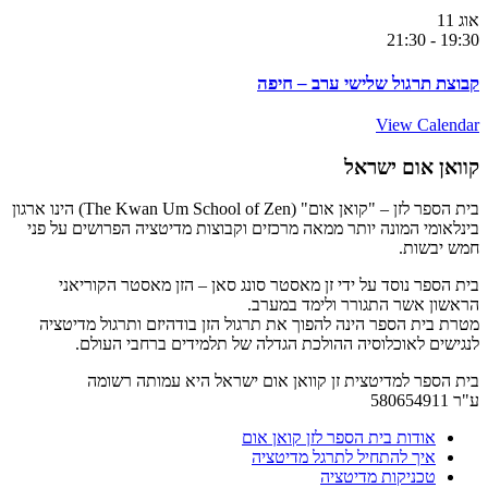
אוג
11
21:30
-
19:30
קבוצת תרגול שלישי ערב – חיפה
View Calendar
קוואן אום ישראל
בית הספר לזן – "קואן אום" (The Kwan Um School of Zen) הינו ארגון
בינלאומי המונה יותר ממאה מרכזים וקבוצות מדיטציה הפרושים על פני
חמש יבשות.
בית הספר נוסד על ידי זן מאסטר סונג סאן – הזן מאסטר הקוריאני
הראשון אשר התגורר ולימד במערב.
מטרת בית הספר הינה להפוך את תרגול הזן בודהיזם ותרגול מדיטציה
לנגישים לאוכלוסיה ההולכת הגדלה של תלמידים ברחבי העולם.
בית הספר למדיטצית זן קוואן אום ישראל היא עמותה רשומה
ע"ר 580654911
אודות בית הספר לזן קואן אום
איך להתחיל לתרגל מדיטציה
טכניקות מדיטציה